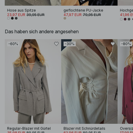
Hose aus Spitze
geflochtene PU-Jacke
23,97 EUR
39,95 EUR
47,97 EUR
79,95 EUR
41,96 
Das haben sich andere angesehen
-60%
-30%
-80%
Regular-Blazer mit Gürtel
Blazer mit Schnürdetails
35,98 EUR
89,95 EUR
62,96 EUR
89,95 EUR
17,99 