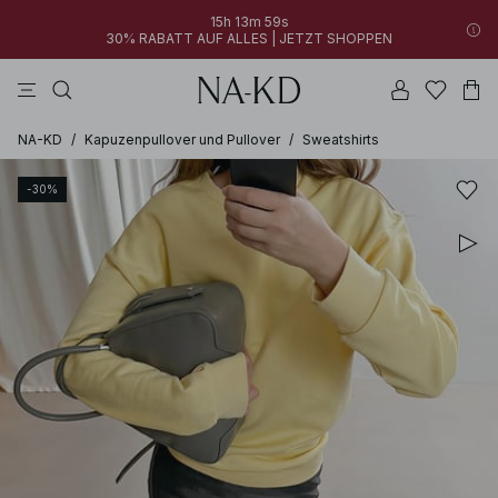
15h 13m 59s
30% RABATT AUF ALLES | JETZT SHOPPEN
longsleeves
kleider
khakigrün
perlweiß
hosen
NA-KD
/
Kapuzenpullover und Pullover
/
Sweatshirts
-30%