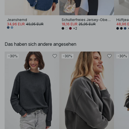
Jeanshemd
Schulterfreies Jersey-Oberteil
Hüftjea
34,96 EUR
49,95 EUR
18,16 EUR
25,95 EUR
48,96 
+2
Das haben sich andere angesehen
-30%
-30%
-30%