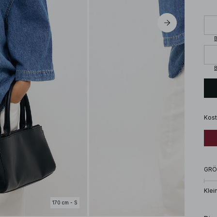
B
B
Kost
GRÖ
Klei
170 cm - S