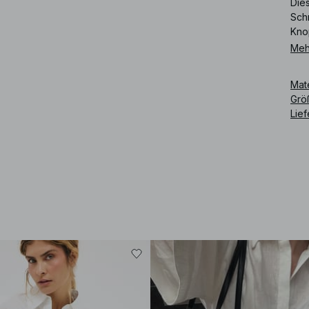
Die
Schn
Kno
Meh
Art
Mat
Grö
Lie