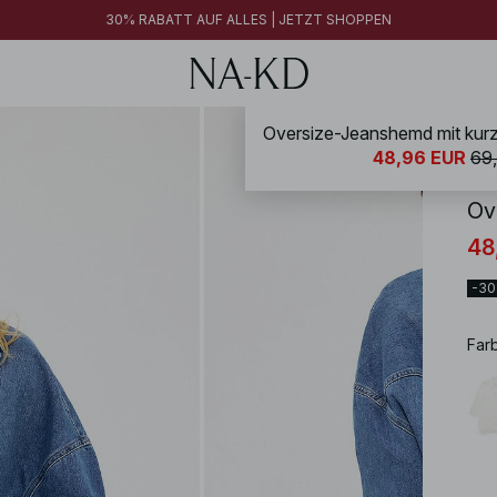
30% RABATT AUF ALLES | JETZT SHOPPEN
NA-
48,96 EUR
69
Ov
48
-3
Far