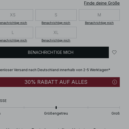
Finde deine Größe
XS
S
M
enachrichtige mich
Benachrichtige mich
Benachrichtige mich
L
XL
enachrichtige mich
Benachrichtige mich
BENACHRICHTIGE MICH
enloser Versand nach Deutschland innerhalb von 2-5 Werktagen*
30% RABATT AUF ALLES
SSE
n
Größengetreu
Groß