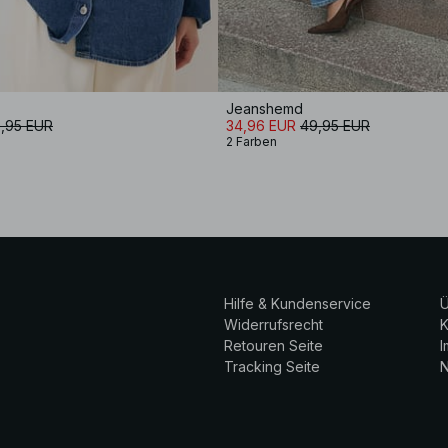
Jeanshemd
,95 EUR
34,96 EUR
49,95 EUR
2 Farben
Hilfe & Kundenservice
Ü
Widerrufsrecht
K
Retouren Seite
Tracking Seite
N