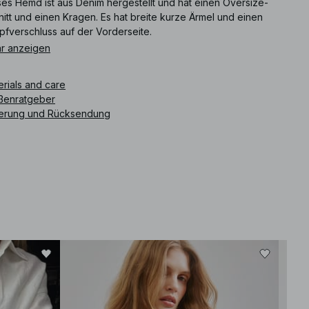
ses Hemd ist aus Denim hergestellt und hat einen Oversize-
itt und einen Kragen. Es hat breite kurze Ärmel und einen
pfverschluss auf der Vorderseite.
r anzeigen
ikelnummer
:
1100-013442-0047
erials and care
ßenratgeber
ferung und Rücksendung
-30