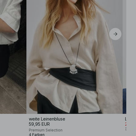
weite Leinenbluse
Langa
59,95 EUR
27,9
3 Far
Premium Selection
4 Farben