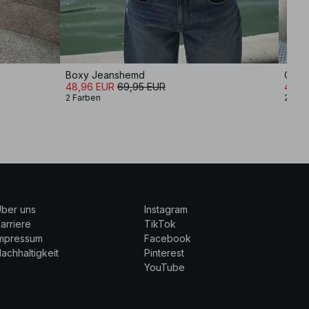
Boxy Jeanshemd
Over
48,96 EUR
69,95 EUR
41,9
2 Farben
2 Far
ber uns
Instagram
arriere
TikTok
Impressum
Facebook
achhaltigkeit
Pinterest
YouTube