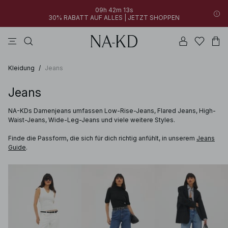
09h 42m 12s
30% RABATT AUF ALLES | JETZT SHOPPEN
longsleeves
langarmshirts
tops
braun
hosen
Kleidung
/
Jeans
Jeans
NA-KDs Damenjeans umfassen Low-Rise-Jeans, Flared Jeans, High-
Waist-Jeans, Wide-Leg-Jeans und viele weitere Styles.
Finde die Passform, die sich für dich richtig anfühlt, in unserem
Jeans
Guide
.