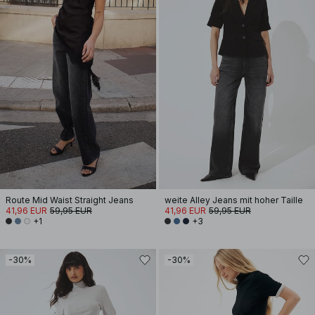
Route Mid Waist Straight Jeans
weite Alley Jeans mit hoher Taille
41,96 EUR
59,95 EUR
41,96 EUR
59,95 EUR
+1
+3
-30%
-30%