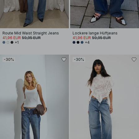
Route Mid Waist Straight Jeans
Lockere lange Hüftjeans
41,96 EUR
59,95 EUR
41,96 EUR
59,95 EUR
+1
+4
-30%
-30%