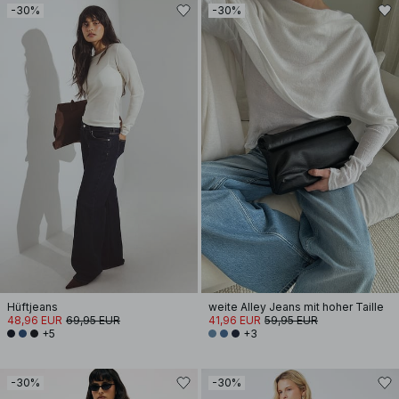
-30%
-30%
Hüftjeans
weite Alley Jeans mit hoher Taille
48,96 EUR
69,95 EUR
41,96 EUR
59,95 EUR
+5
+3
-30%
-30%