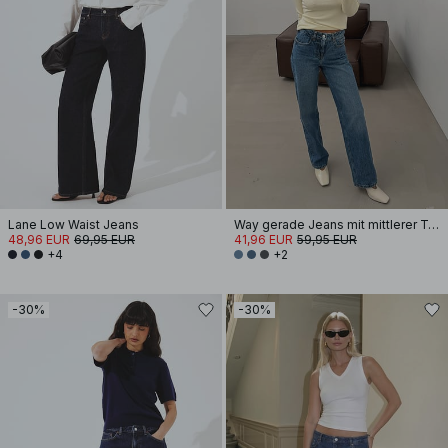
Lane Low Waist Jeans
Way gerade Jeans mit mittlerer Taille
48,96 EUR
69,95 EUR
41,96 EUR
59,95 EUR
+4
+2
-30%
-30%