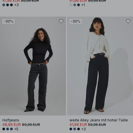
41,96 EUR
59,95 EUR
41,96 EUR
59,95 EUR
+3
+1
-30%
-30%
Hüftjeans
weite Alley Jeans mit hoher Taille
48,96 EUR
69,95 EUR
41,96 EUR
59,95 EUR
+5
+3