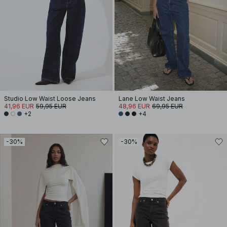
Studio Low Waist Loose Jeans
Lane Low Waist Jeans
41,96 EUR
59,95 EUR
48,96 EUR
69,95 EUR
+2
+4
-30%
-30%