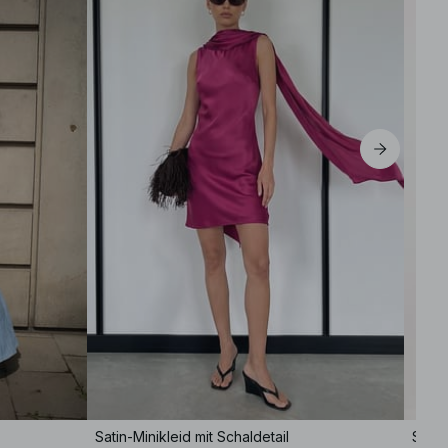
S
M
L
XL
Satin-Minikleid mit Schaldetail
Satin