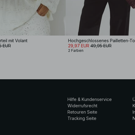
eil mit Volant
Hochgeschlossenes Pailletten-T
5 EUR
29,97 EUR
49,95 EUR
2 Farben
Hilfe & Kundenservice
Ü
Widerrufsrecht
K
Retouren Seite
Tracking Seite
N