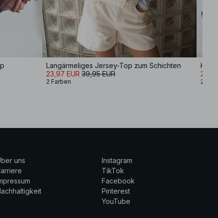
op
Langärmeliges Jersey-Top zum Schichten
Hoch
23,97 EUR
39,95 EUR
29,9
2 Farben
2 Far
ber uns
Instagram
arriere
TikTok
Impressum
Facebook
achhaltigkeit
Pinterest
YouTube