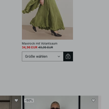
Maxirock mit Volantsaum
34,96 EUR
49,95 EUR
Größe wählen
Größe auswählen
-50%
-30
XS