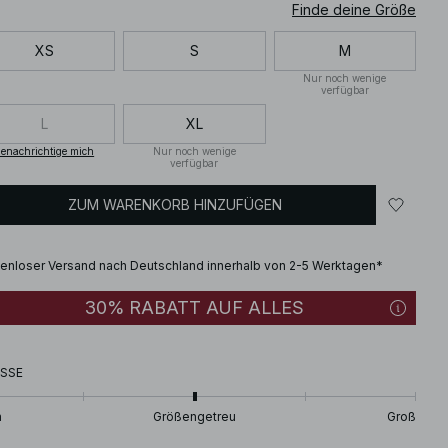
Finde deine Größe
XS
S
M
Nur noch wenige
verfügbar
L
XL
enachrichtige mich
Nur noch wenige
verfügbar
ZUM WARENKORB HINZUFÜGEN
enloser Versand nach Deutschland innerhalb von 2-5 Werktagen*
30% RABATT AUF ALLES
SSE
n
Größengetreu
Groß