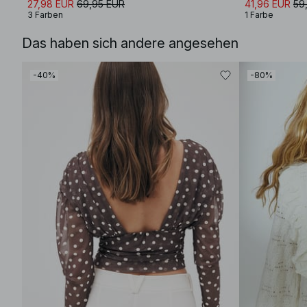
27,98 EUR
69,95 EUR
41,96 EUR
59
3 Farben
1 Farbe
Das haben sich andere angesehen
-40%
-80%