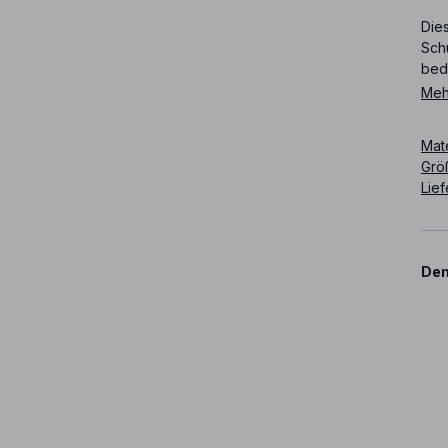
Dies
Schu
bedr
Meh
Art
Mat
Grö
Lie
Den