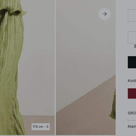
B
Kost
GRÖ
Klei
176 cm - S