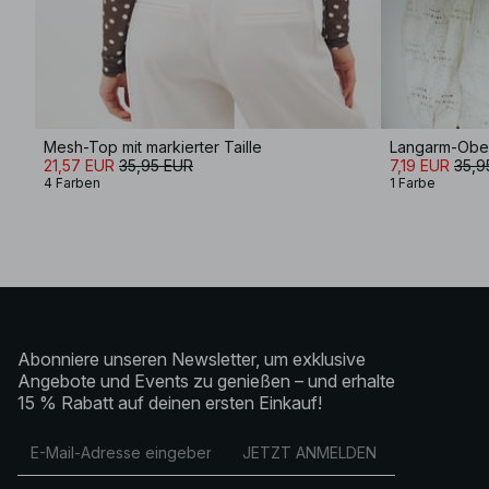
Mesh-Top mit markierter Taille
Langarm-Obert
21,57 EUR
35,95 EUR
7,19 EUR
35,9
4 Farben
1 Farbe
Abonniere unseren Newsletter, um exklusive
Angebote und Events zu genießen – und erhalte
15 % Rabatt auf deinen ersten Einkauf!
JETZT ANMELDEN