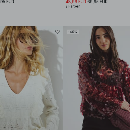
,95 EUR
48,96 EUR
69,95 EUR
2 Farben
-40%