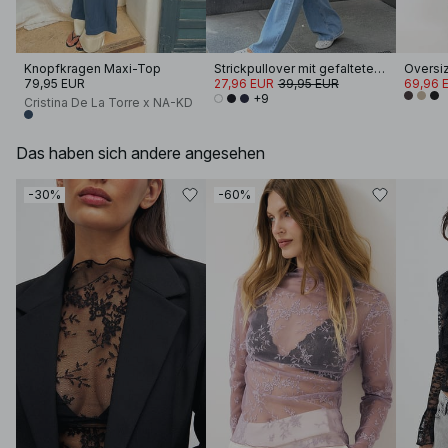
Knopfkragen Maxi-Top
Strickpullover mit gefalteten Ärmeln
Oversi
79,95 EUR
27,96 EUR
39,95 EUR
69,96 
+9
Cristina De La Torre x NA-KD
Das haben sich andere angesehen
-30%
-60%