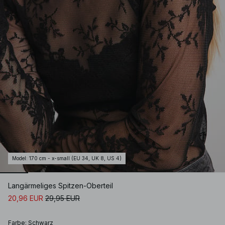
Model
:
170 cm - x-small (EU 34, UK 8, US 4)
Langärmeliges Spitzen-Oberteil
20,96 EUR
29,95 EUR
Farbe
:
Schwarz