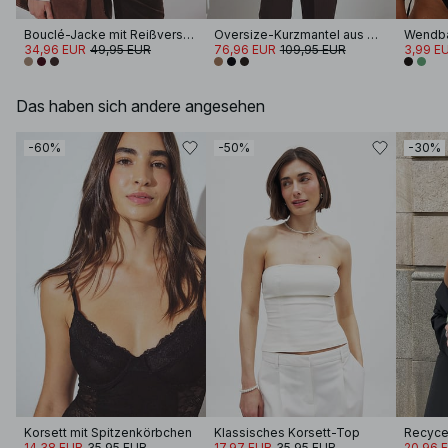
Bouclé-Jacke mit Reißverschluss
Oversize-Kurzmantel aus Wollmischung
34,96 EUR
49,95 EUR
76,96 EUR
109,95 EUR
3,99 E
Das haben sich andere angesehen
-60%
-50%
-30%
Korsett mit Spitzenkörbchen
Klassisches Korsett-Top
14,38 EUR
35,95 EUR
17,97 EUR
35,95 EUR
20,96 