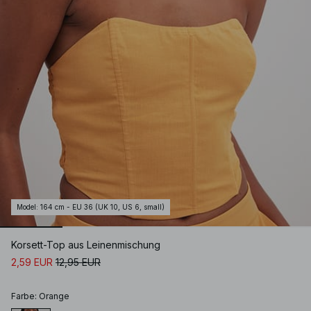
Model
:
164 cm - EU 36 (UK 10, US 6, small)
Korsett-Top aus Leinenmischung
2,59 EUR
12,95 EUR
Farbe
:
Orange