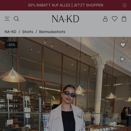
30% RABATT AUF ALLES | JETZT SHOPPEN
tops
braun
baumwollen
schwarz
hosen
NA-KD
/
Shorts
/
Bermudashorts
-30%