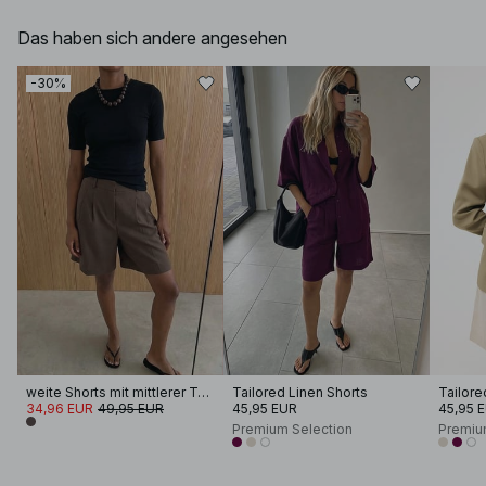
Das haben sich andere angesehen
-30%
weite Shorts mit mittlerer Taille
Tailored Linen Shorts
Tailore
34,96 EUR
49,95 EUR
45,95 EUR
45,95 
Premium Selection
Premiu