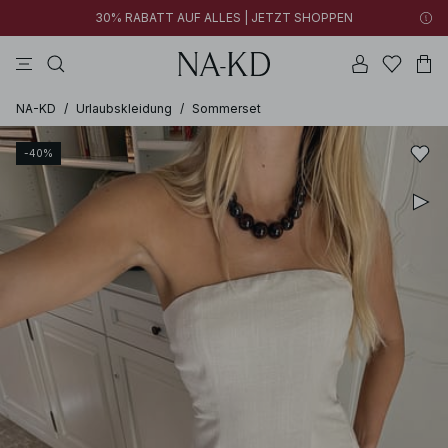
30% RABATT AUF ALLES | JETZT SHOPPEN
longsleeves
braun
schwarz
perlweiß
hosen
NA-KD
/
Urlaubskleidung
/
Sommerset
-40%