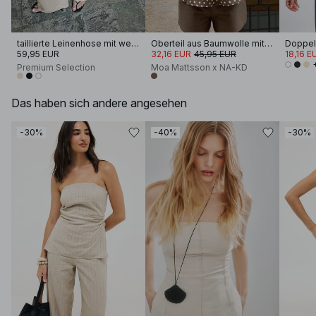
taillierte Leinenhose mit weitem Bein
Oberteil aus Baumwolle mit offenem Rücken
Doppell
59,95 EUR
32,16 EUR
45,95 EUR
18,16 E
Premium Selection
Moa Mattsson x NA-KD
Das haben sich andere angesehen
-30%
-40%
-30%