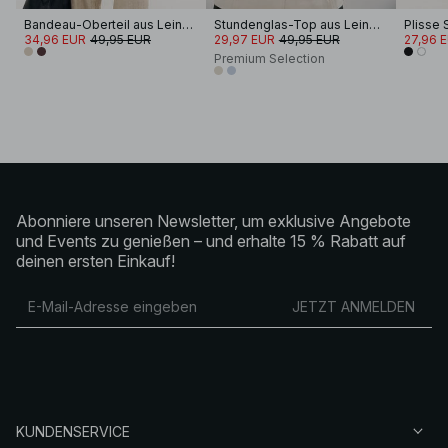
Bandeau-Oberteil aus Leinengemisch
Stundenglas-Top aus Leinen-Lyocell-Mix mit Nahtdetail
Plisse
34,96 EUR
49,95 EUR
29,97 EUR
49,95 EUR
27,96 
Premium Selection
Abonniere unseren Newsletter, um exklusive Angebote
und Events zu genießen – und erhalte 15 % Rabatt auf
deinen ersten Einkauf!
JETZT ANMELDEN
KUNDENSERVICE