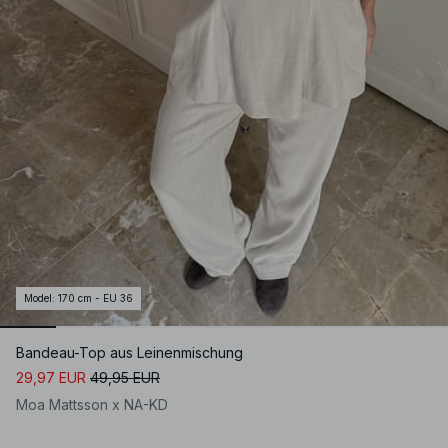
Model
:
170 cm - EU 36
Bandeau-Top aus Leinenmischung
29,97 EUR
49,95 EUR
Moa Mattsson x NA-KD