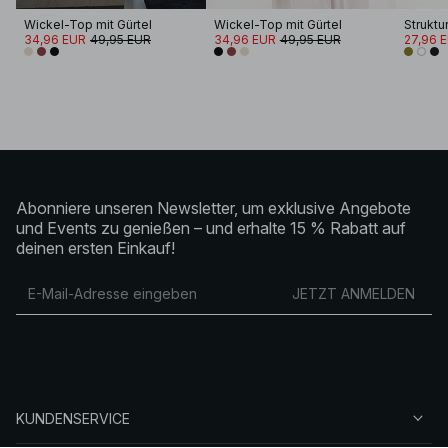
Wickel-Top mit Gürtel
Wickel-Top mit Gürtel
34,96 EUR
49,95 EUR
34,96 EUR
49,95 EUR
27,96 
Abonniere unseren Newsletter, um exklusive Angebote
und Events zu genießen – und erhalte 15 % Rabatt auf
deinen ersten Einkauf!
JETZT ANMELDEN
KUNDENSERVICE