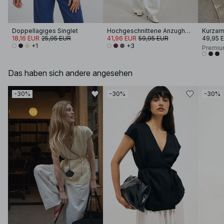
Doppellagiges Singlet
Hochgeschnittene Anzughose
Kurzar
18,16 EUR
25,95 EUR
41,96 EUR
59,95 EUR
49,95 
+1
+3
Premiu
Das haben sich andere angesehen
-30%
-30%
-30%