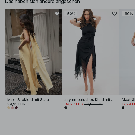
Das haben sich andere angesehen
-50%
-80%
Maxi-Slipkleid mit Schal
asymmetrisches Kleid mit Spitzendetail
Maxi-Sl
89,95 EUR
39,97 EUR
79,95 EUR
17,99 