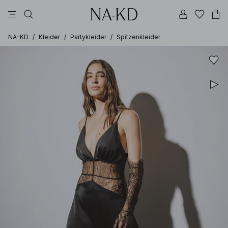
longsleeves
tops
kleider
braun
hosen
NA-KD
/
Kleider
/
Partykleider
/
Spitzenkleider