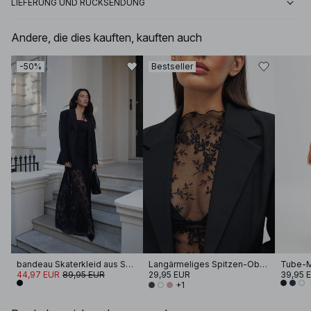
LIEFERUNG UND RÜCKSENDUNG
Andere, die dies kauften, kauften auch
-50%
Bestseller
bandeau Skaterkleid aus Spitze
Langärmeliges Spitzen-Oberteil
Tube-M
44,97 EUR
89,95 EUR
29,95 EUR
39,95 
+1