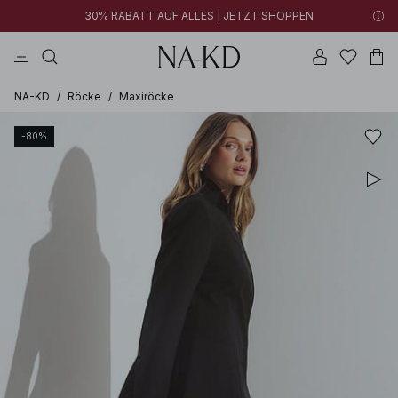
30% RABATT AUF ALLES | JETZT SHOPPEN
longsleeves
kleider
khakigrün
tops
hosen
NA-KD
/
Röcke
/
Maxiröcke
-80%