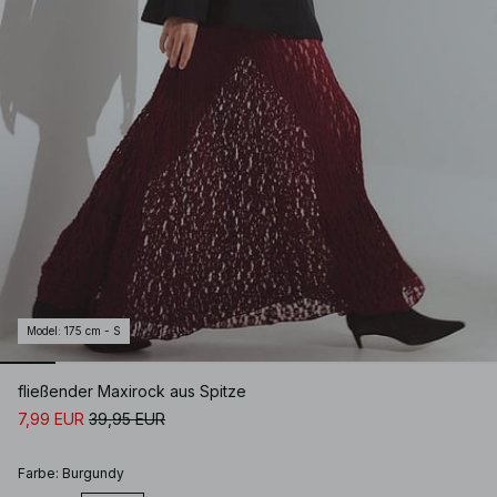
Model
:
175 cm - S
fließender Maxirock aus Spitze
7,99 EUR
39,95 EUR
Farbe
:
Burgundy