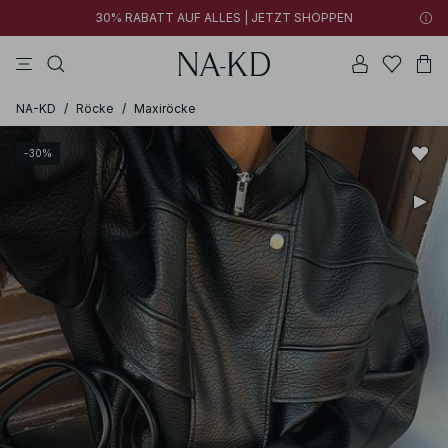
30% RABATT AUF ALLES | JETZT SHOPPEN
longsleeves
braun
schwarz
perlweiß
hosen
NA-KD
/
Röcke
/
Maxiröcke
-30%