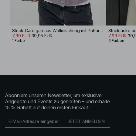
Strick-Cardigan aus Wollmischung mit Puffärmeln
Strickjacke au
7,99 EUR
39,95 EUR
7,99 EUR
39,
1 Farbe
6 Farben
Abonniere unseren Newsletter, um exklusive
Angebote und Events zu genießen – und erhalte
15 % Rabatt auf deinen ersten Einkauf!
JETZT ANMELDEN