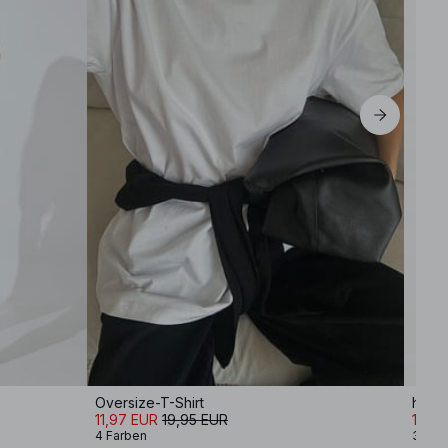
Oversize-T-Shirt
hocht
11,97 EUR
19,95 EUR
11,99
4 Farben
3 Far