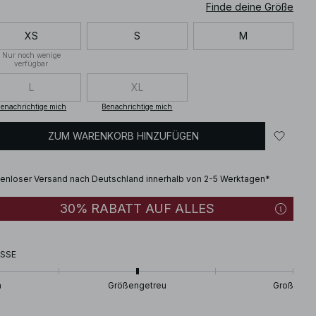
Finde deine Größe
XS
S
M
Nur noch wenige
verfügbar
L
XL
enachrichtige mich
Benachrichtige mich
ZUM WARENKORB HINZUFÜGEN
enloser Versand nach Deutschland innerhalb von 2-5 Werktagen*
30% RABATT AUF ALLES
SSE
n
Größengetreu
Groß