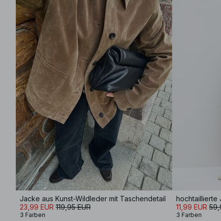
Jacke aus Kunst-Wildleder mit Taschendetail
hochtaillierte
23,99 EUR
119,95 EUR
11,99 EUR
59,
3 Farben
3 Farben