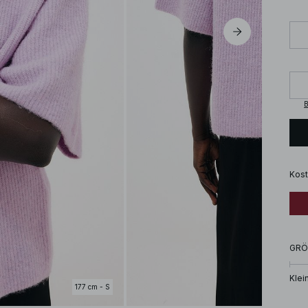
B
Kost
GRÖ
Klei
177 cm - S