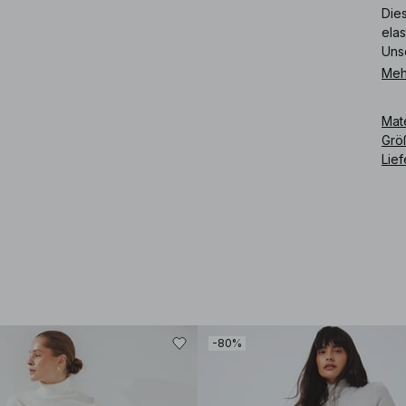
Die
elas
Uns
Meh
Art
Mat
Grö
Lie
-80%