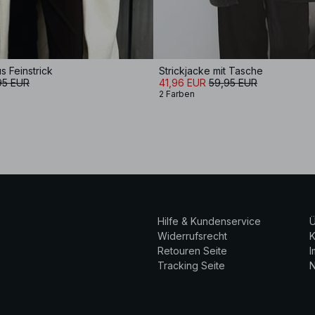
s Feinstrick
Strickjacke mit Tasche
95 EUR
41,96 EUR
59,95 EUR
2 Farben
Hilfe & Kundenservice
Ü
Widerrufsrecht
K
Retouren Seite
Tracking Seite
N