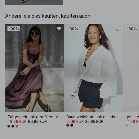
Andere, die dies kauften, kauften auch
-30%
-30%
-30%
Trägerkleid mit gerafftem Volumen
Baumwollshorts mit elastischem Bund
gehäkel
48,96 EUR
69,95 EUR
25,16 EUR
35,95 EUR
41,96 
+1