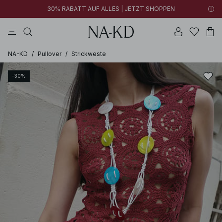
30% RABATT AUF ALLES | JETZT SHOPPEN
longsleeves
schwarz
perlweiß
hosen
tiefbraun
NA-KD
/
Pullover
/
Strickweste
-30%