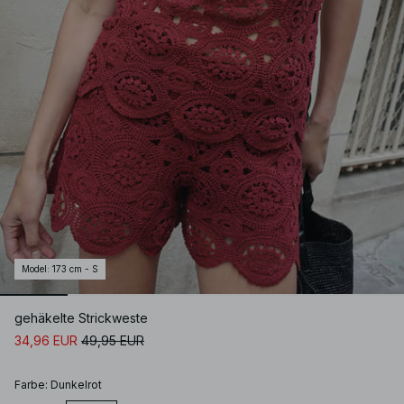
Model
:
173 cm - S
gehäkelte Strickweste
34,96 EUR
49,95 EUR
Farbe
:
Dunkelrot