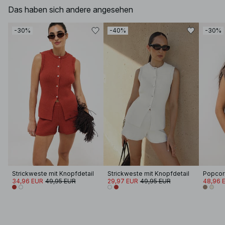
Das haben sich andere angesehen
-30%
-40%
-30%
Strickweste mit Knopfdetail
Strickweste mit Knopfdetail
Popcor
34,96 EUR
49,95 EUR
29,97 EUR
49,95 EUR
48,96 