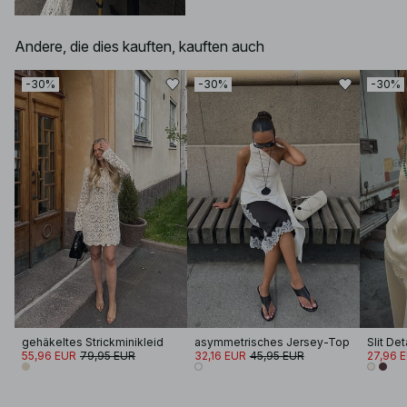
Andere, die dies kauften, kauften auch
-30%
-30%
-30%
gehäkeltes Strickminikleid
asymmetrisches Jersey-Top
Slit Det
55,96 EUR
79,95 EUR
32,16 EUR
45,95 EUR
27,96 