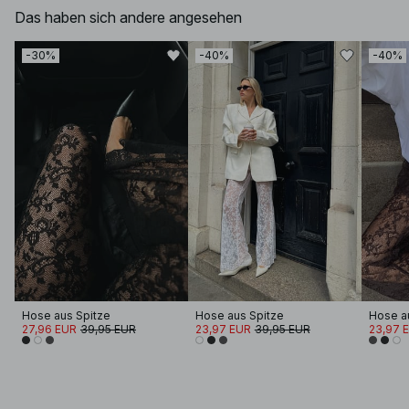
Das haben sich andere angesehen
-30%
-40%
-40%
Hose aus Spitze
Hose aus Spitze
Hose a
27,96 EUR
39,95 EUR
23,97 EUR
39,95 EUR
23,97 