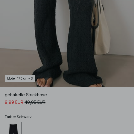
Model
:
170 cm - S
gehäkelte Strickhose
9,99 EUR
49,95 EUR
Farbe
:
Schwarz