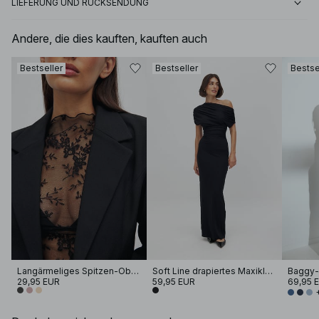
LIEFERUNG UND RÜCKSENDUNG
Andere, die dies kauften, kauften auch
Bestseller
Bestseller
Bestse
Langärmeliges Spitzen-Oberteil
Soft Line drapiertes Maxikleid
29,95 EUR
59,95 EUR
69,95 