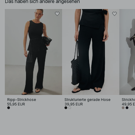
Das haben sich andere angesehen
Ripp-Strickhose
Strukturierte gerade Hose
Strickh
55,95 EUR
39,95 EUR
49,95 