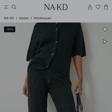
longsleeves
tops
kleider
schwarz
hosen
NA-KD
/
Hosen
/
Strickhosen
-80%