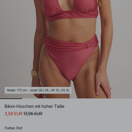
Model
:
173 cm - small (EU 36, UK 10, US 6)
Bikini-Höschen mit hoher Taille
3,59 EUR
17,95 EUR
Farbe
:
Rot