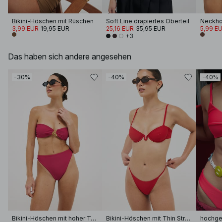
Bikini-Höschen mit Rüschen
Soft Line drapiertes Oberteil
3,99 EUR
19,95 EUR
25,16 EUR
35,95 EUR
5,99 E
+3
Das haben sich andere angesehen
-30%
-40%
-40%
Bikini-Höschen mit hoher Taille
Bikini-Höschen mit Thin Strap