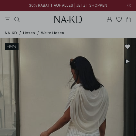
30% RABATT AUF ALLES | JETZT SHOPPEN
longsleeves
kleider
tops
braun
hosen
NA-KD
/
Hosen
/
Weite Hosen
-84%