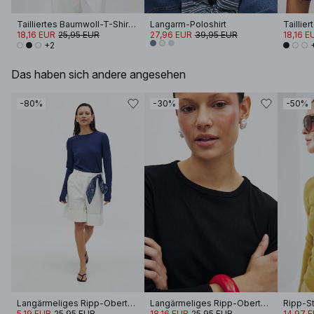
Tailliertes Baumwoll-T-Shirt mit Trichterausschnitt
Langarm-Poloshirt
18,16 EUR
25,95 EUR
27,96 EUR
39,95 EUR
18,16 E
+2
Das haben sich andere angesehen
-80%
-30%
-50%
Langärmeliges Ripp-Oberteil mit Rundhalsausschnitt
Langärmeliges Ripp-Oberteil mit Rundhalsausschnitt
5,19 EUR
25,95 EUR
18,16 EUR
25,95 EUR
14,97 