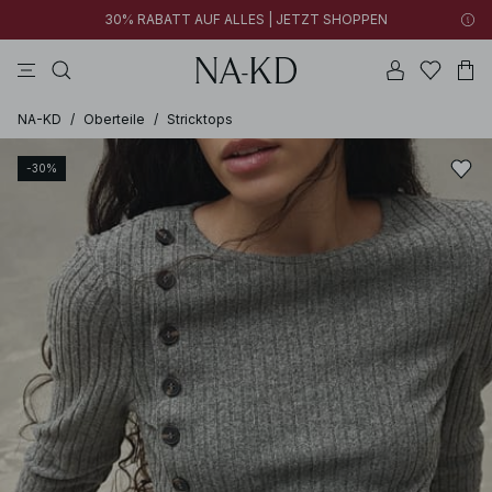
30% RABATT AUF ALLES | JETZT SHOPPEN
longsleeves
kleider
tops
braun
hosen
NA-KD
/
Oberteile
/
Stricktops
-30%