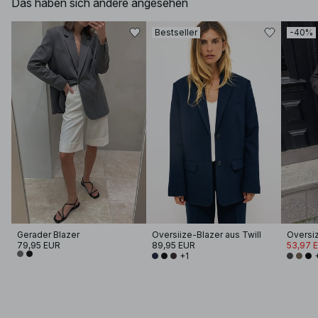
Das haben sich andere angesehen
Bestseller
-40%
Gerader Blazer
Oversiize-Blazer aus Twill
79,95 EUR
89,95 EUR
53,97 
+1