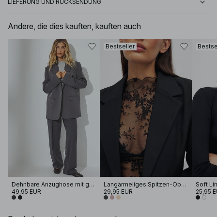
LIEFERUNG UND RÜCKSENDUNG
Andere, die dies kauften, kauften auch
Bestseller
Bestse
Dehnbare Anzughose mit geradem Bein
Langärmeliges Spitzen-Oberteil
49,95 EUR
29,95 EUR
25,95 