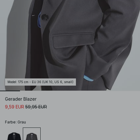
Model
:
175 cm - EU 36 (UK 10, US 6, small)
Gerader Blazer
9,59 EUR
59,95 EUR
Farbe
:
Grau