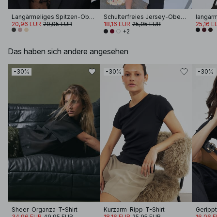
Langärmeliges Spitzen-Oberteil
Schulterfreies Jersey-Oberteil
20,96 EUR
29,95 EUR
18,16 EUR
25,95 EUR
25,16 E
+2
Das haben sich andere angesehen
-30%
-30%
-30%
Sheer-Organza-T-Shirt
Kurzarm-Ripp-T-Shirt
34,96 EUR
49,95 EUR
18,16 EUR
25,95 EUR
16,06 