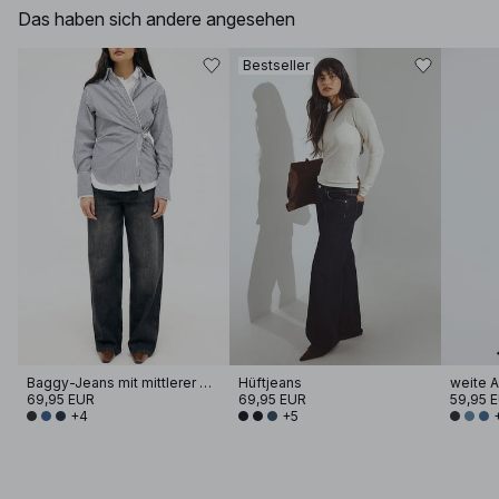
Das haben sich andere angesehen
Bestseller
Baggy-Jeans mit mittlerer Taille
Hüftjeans
69,95 EUR
69,95 EUR
59,95 
+4
+5