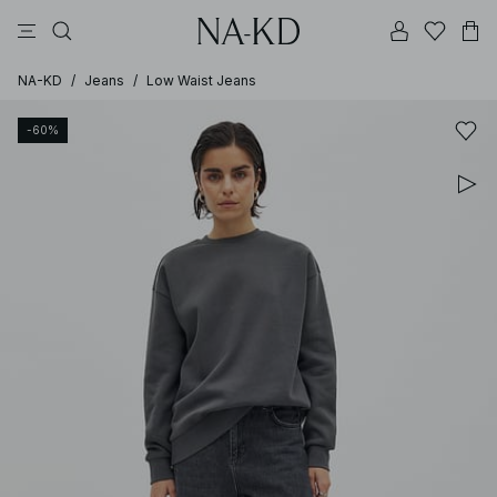
longsleeves
tops
kleider
schwarz
hosen
NA-KD
/
Jeans
/
Low Waist Jeans
-60%