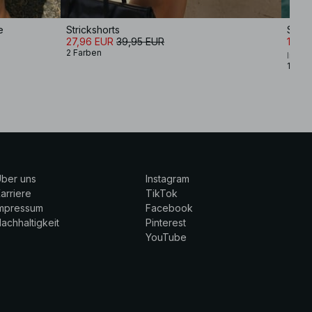
e
Strickshorts
Short
27,96 EUR
39,95 EUR
19,9
2 Farben
Ines 
1 Farb
ber uns
Instagram
arriere
TikTok
Impressum
Facebook
achhaltigkeit
Pinterest
YouTube