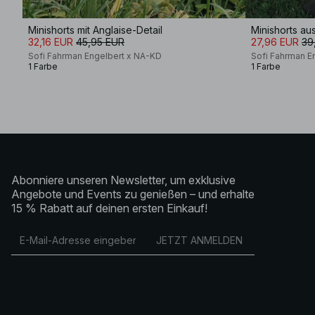
Minishorts mit Anglaise-Detail
Minishorts au
32,16 EUR
45,95 EUR
27,96 EUR
39
Sofi Fahrman Engelbert x NA-KD
Sofi Fahrman E
1 Farbe
1 Farbe
Abonniere unseren Newsletter, um exklusive
Angebote und Events zu genießen – und erhalte
15 % Rabatt auf deinen ersten Einkauf!
JETZT ANMELDEN