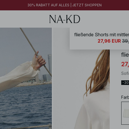
30% RABATT AUF ALLES | JETZT SHOPPEN
fließende Shorts mit mittler
NA-
27,96 EUR
39
fli
27
Sof
-3
Far