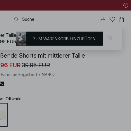
er Taille
ZUM WARENKORB HINZUFÜGEN
KD
/
Urlaubskleidung
/
Sommerset
,95 EUR
eßende Shorts mit mittlerer Taille
,96 EUR
39,95 EUR
i Fahrman Engelbert x NA-KD
0%
be
:
Offwhite