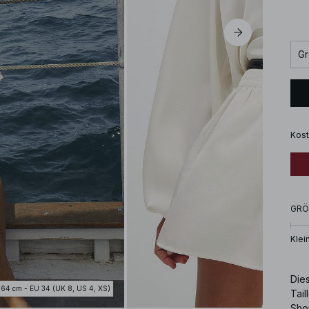
Gr
Kost
GRÖ
Klei
Dies
164 cm - EU 34 (UK 8, US 4, XS)
Tail
Sho