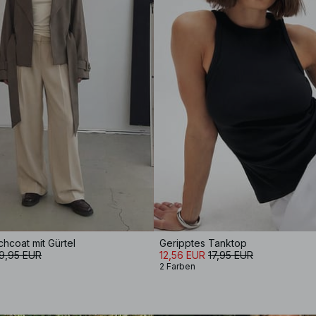
hcoat mit Gürtel
Geripptes Tanktop
9,95 EUR
12,56 EUR
17,95 EUR
2 Farben