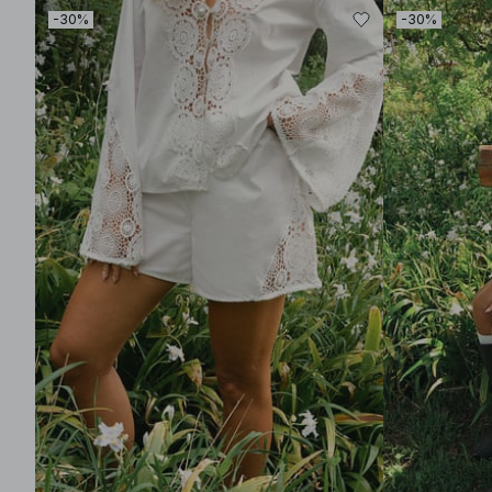
-30%
-30%