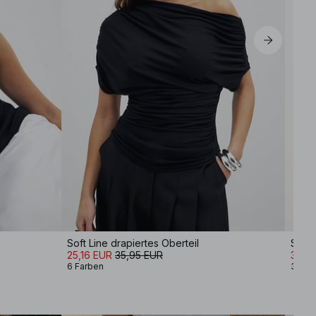
Soft Line drapiertes Oberteil
Schul
25,16 EUR
35,95 EUR
34,9
6 Farben
3 Far