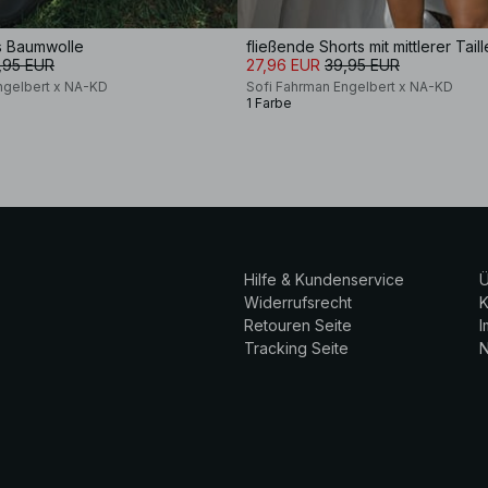
s Baumwolle
fließende Shorts mit mittlerer Taill
,95 EUR
27,96 EUR
39,95 EUR
ngelbert x NA-KD
Sofi Fahrman Engelbert x NA-KD
1 Farbe
Hilfe & Kundenservice
Ü
Widerrufsrecht
K
Retouren Seite
Tracking Seite
N