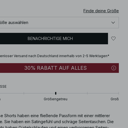
Finde deine Größe
öße auswählen
BENACHRICHTIGE MICH
enloser Versand nach Deutschland innerhalb von 2-5 Werktagen*
30% RABATT AUF ALLES
SSE
n
Größengetreu
Groß
e Shorts haben eine fließende Passform mit einer mittlerer
le. Sie haben ein Satingefühl und schräge Seitentaschen. Die
rts haben Gürtelschlaufen und einen verborgenen Seiten-