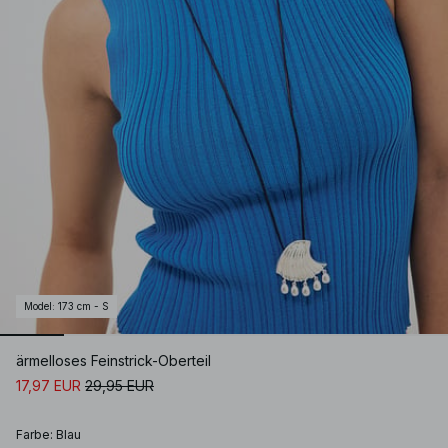
Model
:
173 cm - S
ärmelloses Feinstrick-Oberteil
17,97 EUR
29,95 EUR
Farbe
:
Blau