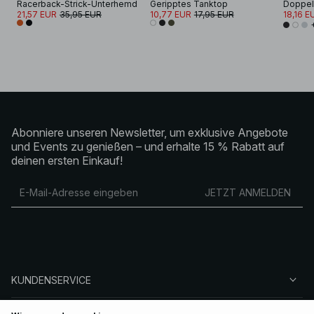
Racerback-Strick-Unterhemd
Geripptes Tanktop
Doppell
21,57 EUR
35,95 EUR
10,77 EUR
17,95 EUR
18,16 E
Abonniere unseren Newsletter, um exklusive Angebote
und Events zu genießen – und erhalte 15 % Rabatt auf
deinen ersten Einkauf!
JETZT ANMELDEN
KUNDENSERVICE