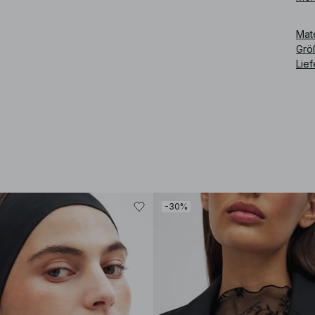
Art
Mat
Grö
Lie
-30%