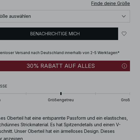
Finde deine Größe
öße auswählen
BENACHRICHTIGE MICH
enloser Versand nach Deutschland innerhalb von 2-5 Werktagen*
30% RABATT AUF ALLES
SSE
n
Größengetreu
Groß
es Oberteil hat eine entspannte Passform und ein elastisches,
hdünnes Strickmaterial. Es hat Spitzendetails und einen V-
chnitt. Unser Oberteil hat ein ärmelloses Design. Dieses
teil ist in schwarz erhältlich.
r anzeigen