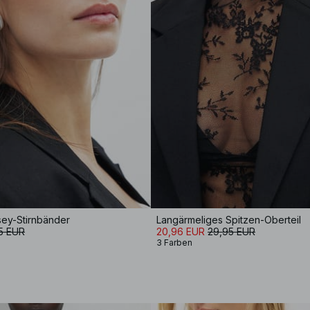
sey-Stirnbänder
Langärmeliges Spitzen-Oberteil
5 EUR
20,96 EUR
29,95 EUR
3 Farben