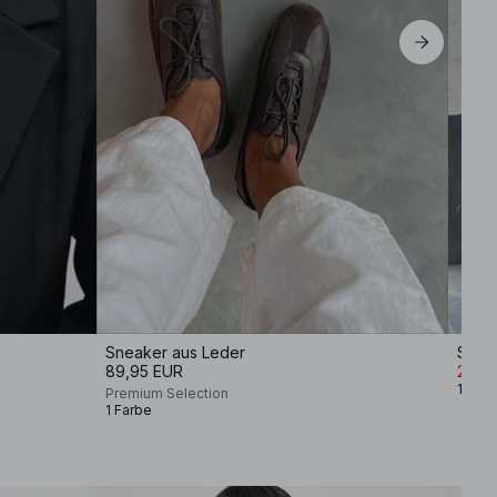
Sneaker aus Leder
Stric
89,95 EUR
27,9
12 Fa
Premium Selection
1 Farbe