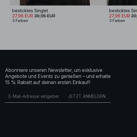
besticktes Singlet
besticktes Sin
27,96 EUR
39,95 EUR
27,96 EUR
39
3 Farben
3 Farben
Abonniere unseren Newsletter, um exklusive
Angebote und Events zu genießen – und erhalte
15 % Rabatt auf deinen ersten Einkauf!
JETZT ANMELDEN