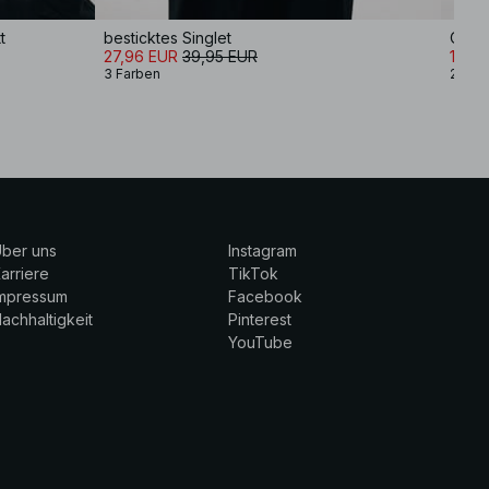
t
besticktes Singlet
Obert
27,96 EUR
39,95 EUR
18,16
3 Farben
2 Far
ber uns
Instagram
arriere
TikTok
Impressum
Facebook
achhaltigkeit
Pinterest
YouTube