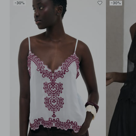
-30%
-30%