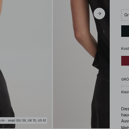
Gr
Kost
GRÖ
Klei
Dies
hauc
Auss
 cm - small (EU 36, UK 10, US 6)
Ober
Meh