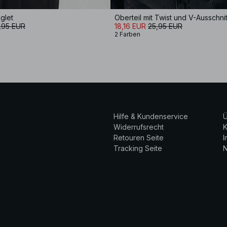
glet
Oberteil mit Twist und V-Ausschnit
,95 EUR
18,16 EUR
25,95 EUR
2 Farben
Hilfe & Kundenservice
Ü
Widerrufsrecht
K
Retouren Seite
Tracking Seite
N