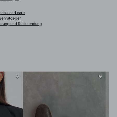
ikelnummer
:
1100-009536-0002
erials and care
ßenratgeber
ferung und Rücksendung
-30