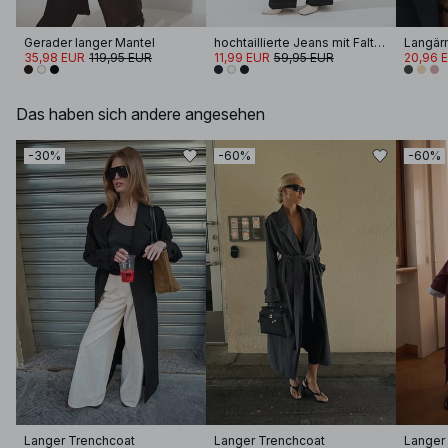
Gerader langer Mantel
hochtaillierte Jeans mit Falten
35,98 EUR
119,95 EUR
11,99 EUR
59,95 EUR
20,96 
Das haben sich andere angesehen
-30%
-60%
-60%
Langer Trenchcoat
Langer Trenchcoat
Langer