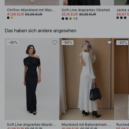
Chiffon-Maxikleid mit Wasserfallausschnitt
Soft Line drapiertes Oberteil
41,96 EUR
59,95 EUR
25,16 EUR
35,95 EUR
49,97 
+3
Das haben sich andere angesehen
-30%
-60%
-30%
Soft Line drapiertes Maxikleid
Maxikleid mit Ballonärmeln und offenem Rücken
Ruched
41,96 EUR
59,95 EUR
19,98 EUR
49,95 EUR
55,96 