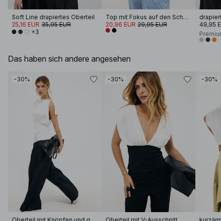
Soft Line drapiertes Oberteil
Top mit Fokus auf den Schultern
25,16 EUR
35,95 EUR
20,96 EUR
29,95 EUR
49,95 
+3
Premiu
Das haben sich andere angesehen
-30%
-30%
-30%
Oberteil mit Knöpfen und gesplitteten Ärmeln
Oberteil mit V-Ausschnitt