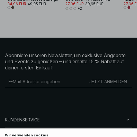
34,96 EUR
49,95 EUR
27,96 EUR
39,95 EUR
27,96 
+2
Abonniere unseren Newsletter, um exklusive Angebote
und Events zu genießen – und erhalte 15 % Rabatt auf
deinen ersten Einkauf!
JETZT ANMELDEN
KUNDENSERVICE
ÜBER NA-KD