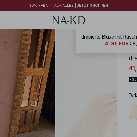
30% RABATT AUF ALLES | JETZT SHOPPEN
drapierte Bluse mit Rüsch
NA-
41,96 EUR
59
dr
41
-3
Far