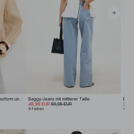
strukturierte Bluse mit taillierter Passform und weiten Ärmeln
Baggy-Jeans mit mittlerer Taille
Balle
48,96 EUR
69,95 EUR
34,9
6 Farben
4 Far