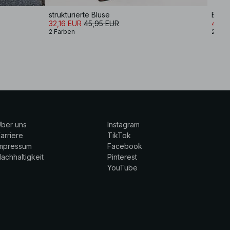
strukturierte Bluse
Ballo
32,16 EUR
45,95 EUR
41,9
2 Farben
2 Far
ber uns
Instagram
arriere
TikTok
Impressum
Facebook
achhaltigkeit
Pinterest
YouTube