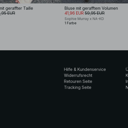
it geraffter Taille
Bluse mit gerafftem Volumen
,95 EUR
41,96 EUR
59,95 EUR
Sophie Murray x NA-KD
1 Farbe
Hilfe & Kundenservice
Ü
Widerrufsrecht
K
Retouren Seite
Tracking Seite
N