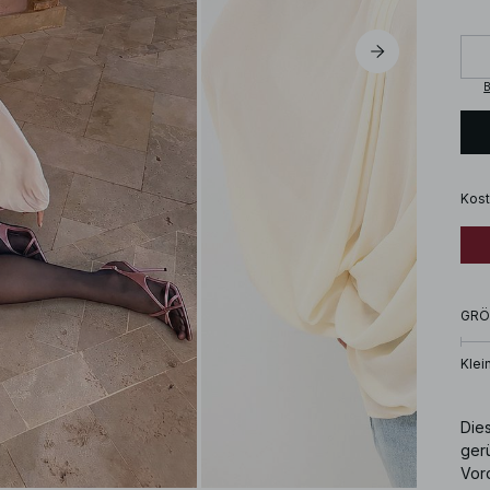
B
Kost
GRÖ
Klei
Dies
ger
Vor