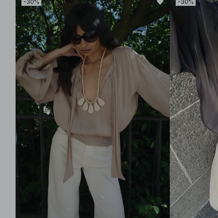
-30%
-30%