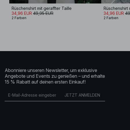
Rüschenshirt mit geraffter Taille
Rüschenshirt m
34,96 EUR
49,95 EUR
34,96 EUR
49
2 Farben
2 Farben
Abonniere unseren Newsletter, um exklusive
Angebote und Events zu genießen – und erhalte
15 % Rabatt auf deinen ersten Einkauf!
JETZT ANMELDEN