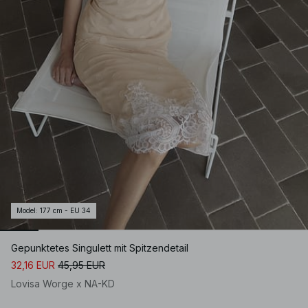
Model
:
177 cm - EU 34
Gepunktetes Singulett mit Spitzendetail
32,16 EUR
45,95 EUR
Lovisa Worge x NA-KD