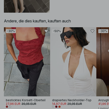
Andere, die dies kauften, kauften auch
-30%
-50%
-30%
besticktes Korsett-Oberteil
drapiertes Neckholder-Top
Anzug
27,96 EUR
39,95 EUR
14,97 EUR
29,95 EUR
41,96 
Lovisa