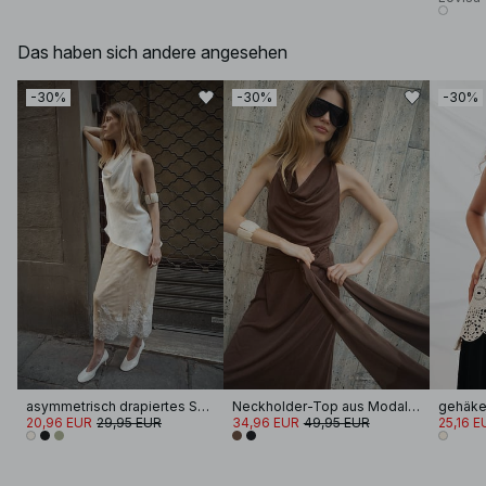
Das haben sich andere angesehen
-30%
-30%
-30%
asymmetrisch drapiertes Satin-Neckholder-Top
Neckholder-Top aus Modal mit Quastenschal
gehäke
20,96 EUR
29,95 EUR
34,96 EUR
49,95 EUR
25,16 E