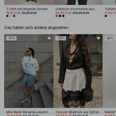
T-Shirt mit längeren Ärmeln
Oversize-Kurzmantel aus Wollmischung
Taillie
18,16 EUR
25,95 EUR
90,96 EUR
129,95 EUR
41,96 
Das haben sich andere angesehen
-50%
-30%
-80%
Mid-Waist-Reverse-Jeansrock
Cocoon-Midirock aus Spitze
Weiter
29,97 EUR
59,95 EUR
48,96 EUR
69,95 EUR
11,99 E