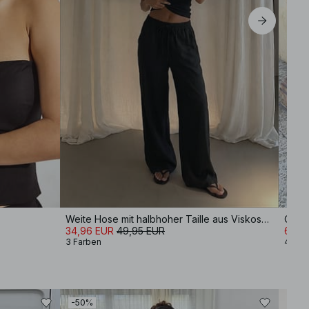
Weite Hose mit halbhoher Taille aus Viskose-Mix
Over
34,96 EUR
49,95 EUR
62,9
3 Farben
4 Far
-50%
-60