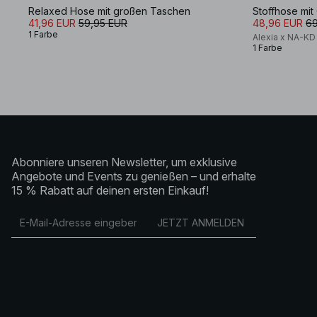
Relaxed Hose mit großen Taschen
Stoffhose mit 
41,96 EUR
59,95 EUR
48,96 EUR
69
1 Farbe
Alexia x NA-KD
1 Farbe
Abonniere unseren Newsletter, um exklusive
Angebote und Events zu genießen – und erhalte
15 % Rabatt auf deinen ersten Einkauf!
JETZT ANMELDEN