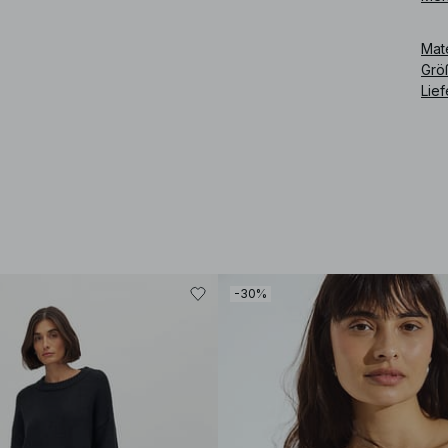
Art
Mat
Grö
Lie
-30%