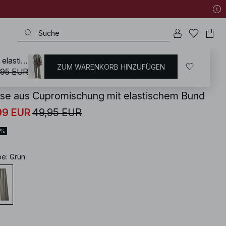
Hose aus Cupromischung mit elastischem Bund
ZUM WARENKORB HINZUFÜGEN
KD
/
Hosen
/
Weite Hosen
,95 EUR
se aus Cupromischung mit elastischem Bund
99 EUR
49,95 EUR
0%
be
:
Grün