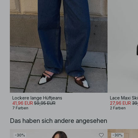
Lockere lange Hüftjeans
Lace Maxi Ski
41,96 EUR
59,95 EUR
27,96 EUR
39
7 Farben
2 Farben
Das haben sich andere angesehen
-30%
-30%