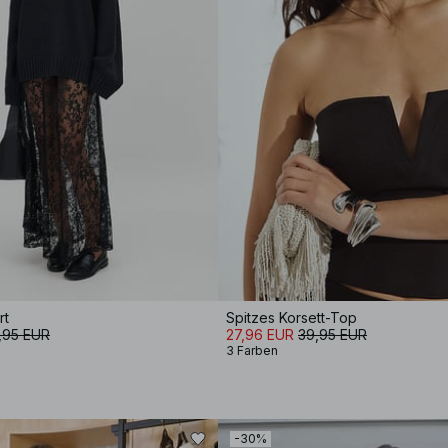
rt
Spitzes Korsett-Top
,95 EUR
27,96 EUR
39,95 EUR
3 Farben
-30%