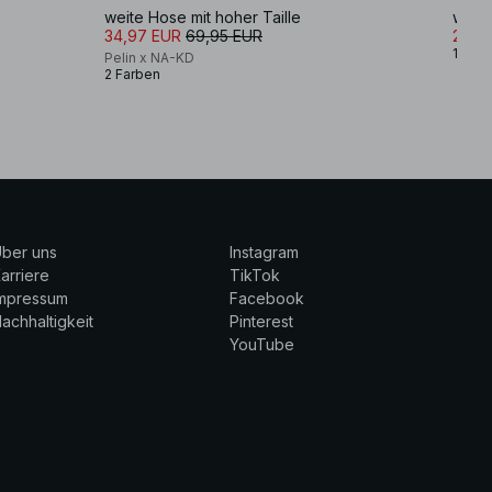
weite Hose mit hoher Taille
weite
34,97 EUR
69,95 EUR
27,9
1 Farb
Pelin x NA-KD
2 Farben
ber uns
Instagram
arriere
TikTok
Impressum
Facebook
achhaltigkeit
Pinterest
YouTube