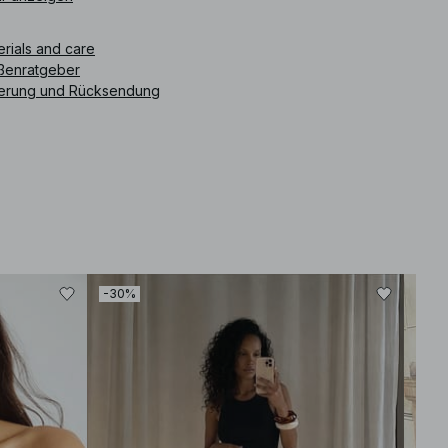
ikelnummer
:
1100-009362-0008
erials and care
ßenratgeber
ferung und Rücksendung
-30%
-30