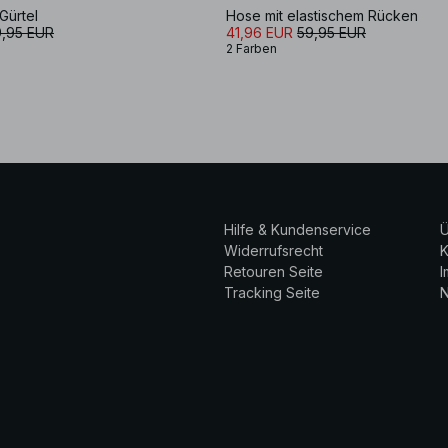
Gürtel
Hose mit elastischem Rücken
,95 EUR
41,96 EUR
59,95 EUR
2 Farben
Hilfe & Kundenservice
Ü
Widerrufsrecht
K
Retouren Seite
Tracking Seite
N