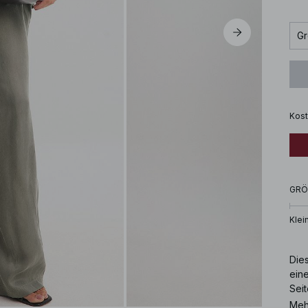
Gr
Kost
GRÖ
Klei
Dies
ein
Seit
Meh