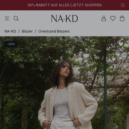
30% RABATT AUF ALLES | JETZT SHOPPEN
longsleeves
braun
schwarz
hosen
hellbraun
NA-KD
/
Blazer
/
Oversized Blazers
-30%