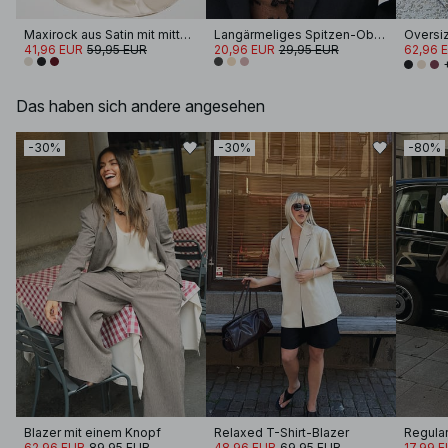
Maxirock aus Satin mit mittelhoher Taille
Langärmeliges Spitzen-Oberteil
41,96 EUR
59,95 EUR
20,96 EUR
29,95 EUR
62,96 
Das haben sich andere angesehen
-30%
-30%
-80%
Blazer mit einem Knopf
Relaxed T-Shirt-Blazer
62,96 EUR
89,95 EUR
48,96 EUR
69,95 EUR
17,99 