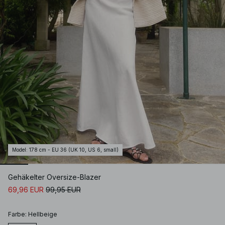
Model
:
178 cm - EU 36 (UK 10, US 6, small)
Gehäkelter Oversize-Blazer
69,96 EUR
99,95 EUR
Farbe
:
Hellbeige