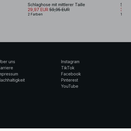
Schlaghose mit mittlerer Taille
Stric
29,97 EUR
59,95 EUR
34,9
2 Farben
1 Farb
ber uns
Instagram
arriere
TikTok
Impressum
Facebook
achhaltigkeit
Pinterest
YouTube