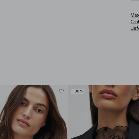
Art
Mat
Grö
Lie
-30%