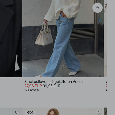
Strickpullover mit gefalteten Ärmeln
27,96 EUR
39,95 EUR
25,16
12 Farben
4 Far
-50%
-30