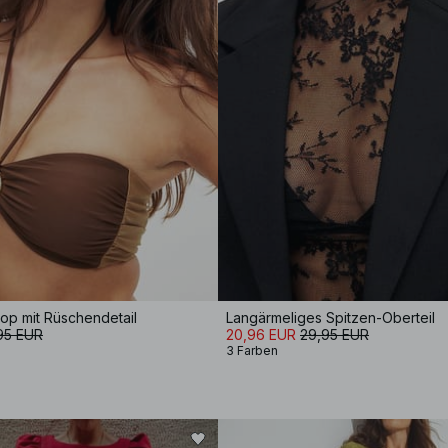
op mit Rüschendetail
Langärmeliges Spitzen-Oberteil
95 EUR
20,96 EUR
29,95 EUR
3 Farben