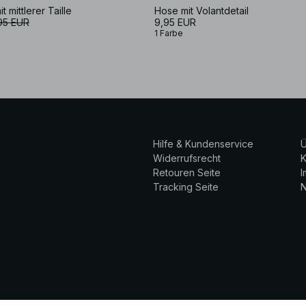
 mittlerer Taille
Hose mit Volantdetail
95 EUR
9,95 EUR
1 Farbe
Hilfe & Kundenservice
Ü
Widerrufsrecht
K
Retouren Seite
Tracking Seite
N