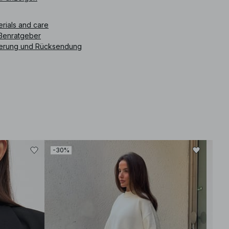
ikelnummer
:
1812-000694-0004
erials and care
ßenratgeber
ferung und Rücksendung
-30%
-30