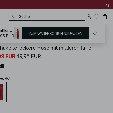
Gehäkelte lockere Hose mit mittlerer Taille
ZUM WARENKORB HINZUFÜGEN
KD
/
Hosen
/
Strickhosen
,95 EUR
häkelte lockere Hose mit mittlerer Taille
99 EUR
49,95 EUR
0%
be
:
Rot