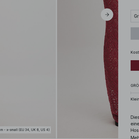
Gr
Kost
GRÖ
Klei
Dies
eine
Hose
cm - x-small (EU 34, UK 8, US 4)
Meh