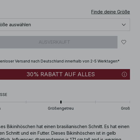
Finde deine Größe
öße auswählen
AUSVERKAUFT
enloser Versand nach Deutschland innerhalb von 2-5 Werktagen*
30% RABATT AUF ALLES
SSE
n
Größengetreu
Groß
es Bikinihöschen hat einen brasilianischen Schnitt. Es hat einen
n Schnitt und ein Futter. Dieses Bikinihöschen ist in gelb
ltlich. Influencer: @amandampn is 171 cm tall and is wearing