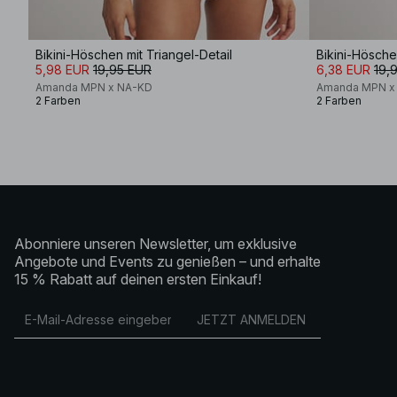
Bikini-Höschen mit Triangel-Detail
Bikini-Hösche
5,98 EUR
19,95 EUR
6,38 EUR
19,
Amanda MPN x NA-KD
Amanda MPN x
2 Farben
2 Farben
Abonniere unseren Newsletter, um exklusive
Angebote und Events zu genießen – und erhalte
15 % Rabatt auf deinen ersten Einkauf!
JETZT ANMELDEN