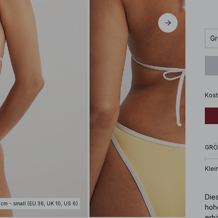
Gr
Kost
GRÖ
Klei
Dies
 cm - small (EU 36, UK 10, US 6)
hohe
erhä