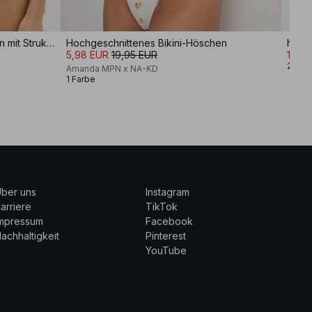
hochgeschnittenes Bikini-Höschen mit Struktur
Hochgeschnittenes Bikini-Höschen
5,98 EUR
19,95 EUR
13,7
2 Far
Amanda MPN x NA-KD
1 Farbe
ber uns
Instagram
arriere
TikTok
Impressum
Facebook
achhaltigkeit
Pinterest
YouTube