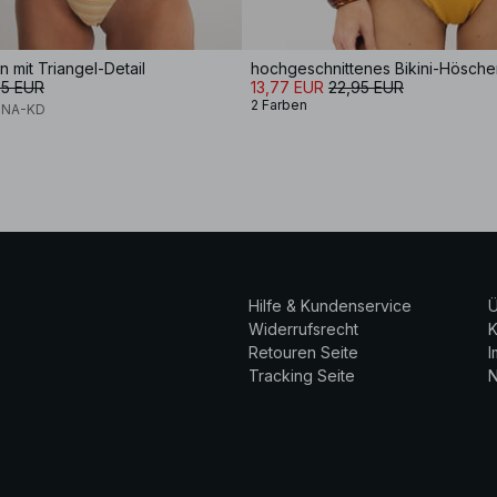
n mit Triangel-Detail
95 EUR
13,77 EUR
22,95 EUR
2 Farben
 NA-KD
Hilfe & Kundenservice
Ü
Widerrufsrecht
K
Retouren Seite
Tracking Seite
N