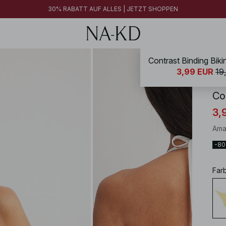
30% RABATT AUF ALLES | JETZT SHOPPEN
Contrast Binding Bikin
NA-
3,99 EUR
19
Con
3,
Ama
-8
Far