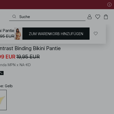
i Pantie
ZUM WARENKORB HINZUFÜGEN
KD
/
Bademoden
/
Bikinis
/
Bikini Unterteile
/
Brasilianische Bikinis
,95 EUR
trast Binding Bikini Pantie
99 EUR
19,95 EUR
nda MPN x NA-KD
0%
be
:
Gelb