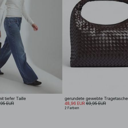
t tiefer Taille
gerundete gewebte Tragetasche
,95 EUR
48,96 EUR
69,95 EUR
2 Farben