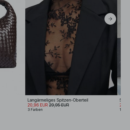
Langärmeliges Spitzen-Oberteil
Stric
20,96 EUR
29,95 EUR
27,9
3 Farben
12 Fa