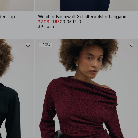
lder-Top
Weicher Baumwoll-Schulterpolster Langarm-T-Shirt
27,96 EUR
39,95 EUR
3 Farben
-30%