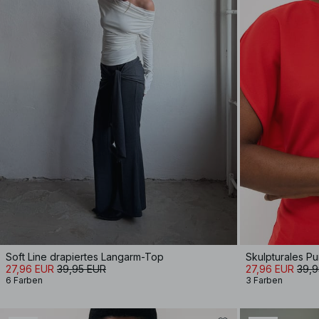
Soft Line drapiertes Langarm-Top
Skulpturales P
27,96 EUR
39,95 EUR
27,96 EUR
39,9
6 Farben
3 Farben