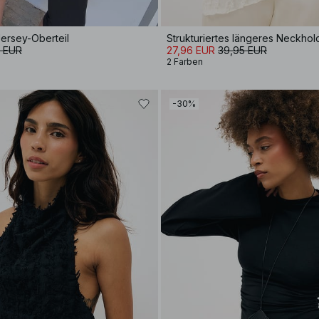
Jersey-Oberteil
Strukturiertes längeres Neckho
5 EUR
27,96 EUR
39,95 EUR
2 Farben
-30%