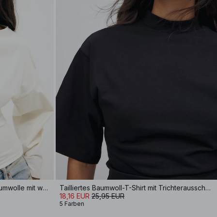
weiches Jersey-Oberteil aus Baumwolle mit weiten Ärmeln
Tailliertes Baumwoll-T-Shirt mit Trichterausschnitt
18,16 EUR
25,95 EUR
5 Farben