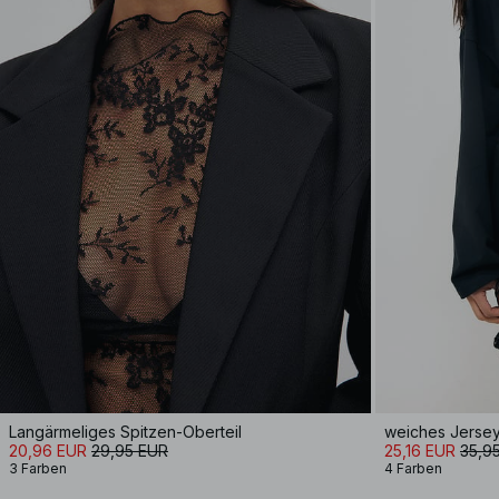
Langärmeliges Spitzen-Oberteil
20,96 EUR
29,95 EUR
25,16 EUR
35,9
3 Farben
4 Farben