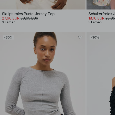
Skulpturales Punto-Jersey-Top
Schulterfreies 
27,96 EUR
39,95 EUR
18,16 EUR
25,9
3 Farben
5 Farben
-30%
-30%