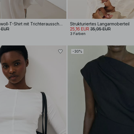
Tailliertes Baumwoll-T-Shirt mit Trichterausschnitt
Strukturiertes Langarmoberteil
5 EUR
25,16 EUR
35,95 EUR
3 Farben
-30%