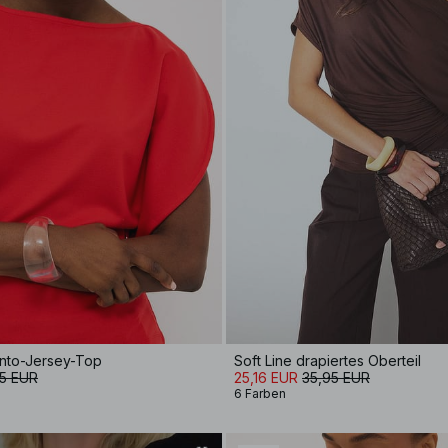
unto-Jersey-Top
Soft Line drapiertes Oberteil
5 EUR
25,16 EUR
35,95 EUR
6 Farben