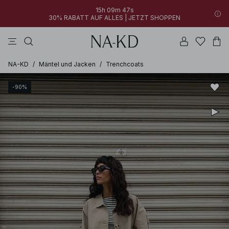
15h 09m 47s
30% RABATT AUF ALLES | JETZT SHOPPEN
longsleeves
kleider
khakigrün
perlweiß
hosen
NA-KD
/
Mäntel und Jacken
/
Trenchcoats
-90%