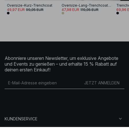
Oversize-Kurz-Trenchcoat
Oversize-Lang-Trenchcoat mit hohem Kragen
49,97 EUR
99,95 EUR
47,98 EUR
119,95 EUR
69,96 
Abonniere unseren Newsletter, um exklusive Angebote
und Events zu genießen – und erhalte 15 % Rabatt auf
deinen ersten Einkauf!
JETZT ANMELDEN
KUNDENSERVICE