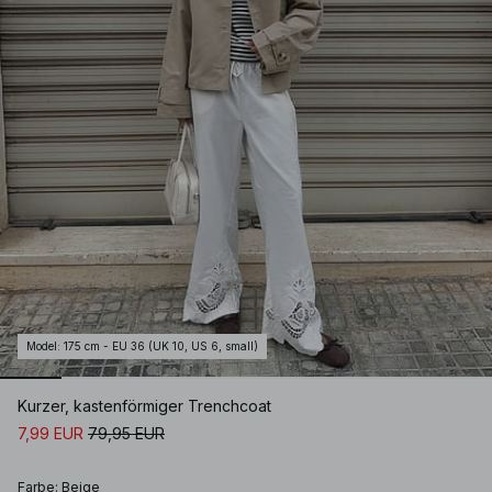
Model
:
175 cm - EU 36 (UK 10, US 6, small)
Kurzer, kastenförmiger Trenchcoat
7,99 EUR
79,95 EUR
Farbe
:
Beige