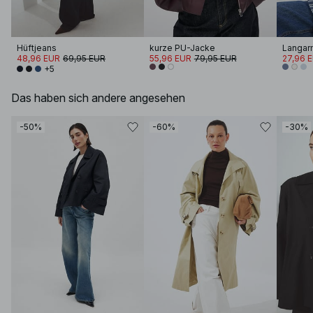
Hüftjeans
kurze PU-Jacke
Langar
48,96 EUR
69,95 EUR
55,96 EUR
79,95 EUR
27,96 
+5
Das haben sich andere angesehen
-50%
-60%
-30%