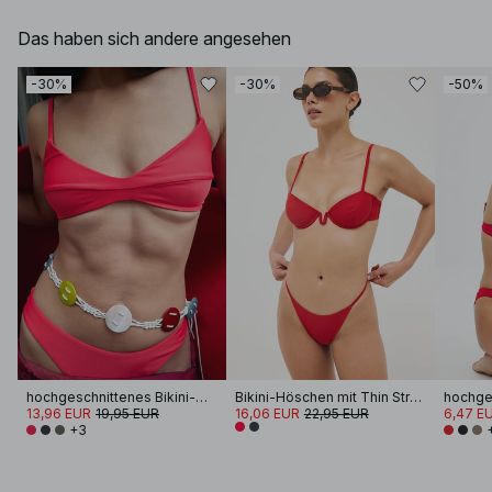
Das haben sich andere angesehen
-30%
-30%
-50%
hochgeschnittenes Bikini-Höschen
Bikini-Höschen mit Thin Strap
13,96 EUR
19,95 EUR
16,06 EUR
22,95 EUR
6,47 E
+3