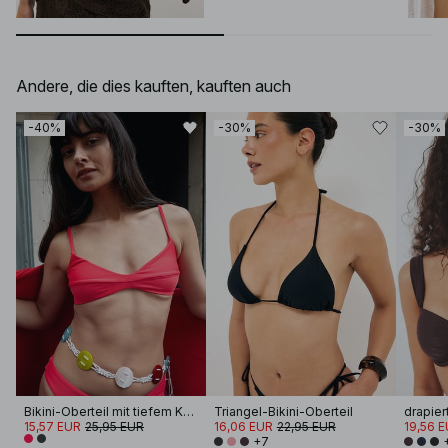
Andere, die dies kauften, kauften auch
-40%
-30%
-30%
Bikini-Oberteil mit tiefem Körbchen
Triangel-Bikini-Oberteil
15,57 EUR
25,95 EUR
16,06 EUR
22,95 EUR
19,56 
+7