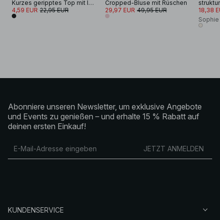
Kurzes geripptes Top mit langen Ärmeln
Cropped-Bluse mit Rüschen
4,59 EUR
22,95 EUR
29,97 EUR
49,95 EUR
18,38 
Sophie
Abonniere unseren Newsletter, um exklusive Angebote
und Events zu genießen – und erhalte 15 % Rabatt auf
deinen ersten Einkauf!
JETZT ANMELDEN
KUNDENSERVICE