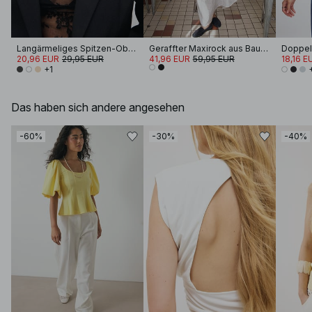
Langärmeliges Spitzen-Oberteil
Geraffter Maxirock aus Baumwolle
Doppell
20,96 EUR
29,95 EUR
41,96 EUR
59,95 EUR
18,16 E
+1
Das haben sich andere angesehen
-60%
-30%
-40%