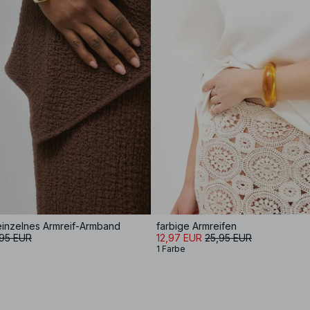
einzelnes Armreif-Armband
farbige Armreifen
,95 EUR
12,97 EUR
25,95 EUR
1 Farbe