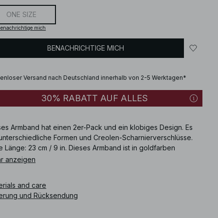
ONE SIZE
enachrichtige mich
BENACHRICHTIGE MICH
enloser Versand nach Deutschland innerhalb von 2-5 Werktagen*
30% RABATT AUF ALLES
ses Armband hat einen 2er-Pack und ein klobiges Design. Es
 unterschiedliche Formen und Creolen-Scharnierverschlüsse.
e Länge: 23 cm / 9 in. Dieses Armband ist in goldfarben
ltlich.
r anzeigen
ikelnummer
:
1100-011490-0013
erials and care
ferung und Rücksendung