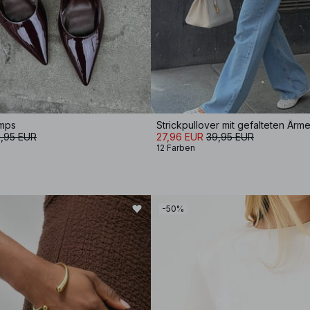
umps
Strickpullover mit gefalteten Ärme
,95 EUR
27,96 EUR
39,95 EUR
12 Farben
-50%