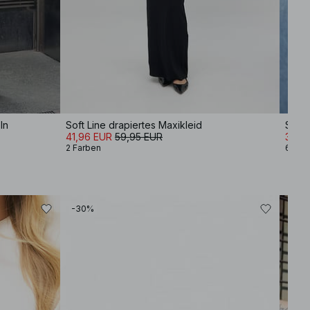
ln
Soft Line drapiertes Maxikleid
Slin
41,96 EUR
59,95 EUR
34,9
2 Farben
6 Far
-30%
-30