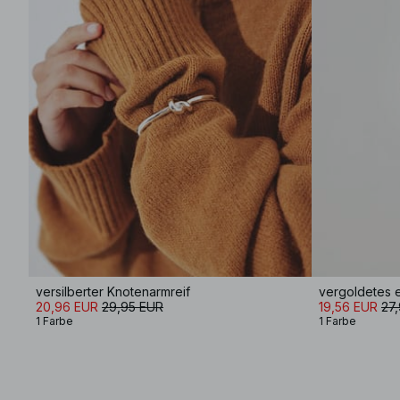
versilberter Knotenarmreif
vergoldetes 
20,96 EUR
29,95 EUR
19,56 EUR
27
1 Farbe
1 Farbe