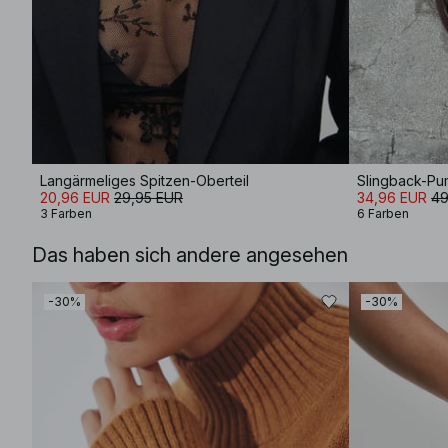
Langärmeliges Spitzen-Oberteil
Slingback-P
20,96 EUR
29,95 EUR
34,96 EUR
49
3 Farben
6 Farben
Das haben sich andere angesehen
-30%
-30%