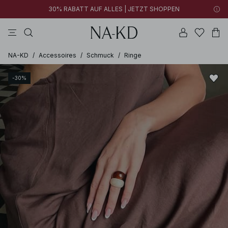
30% RABATT AUF ALLES | JETZT SHOPPEN
longsleeves
tops
schwarz
khakigrün
hosen
NA-KD
/
Accessoires
/
Schmuck
/
Ringe
-30%