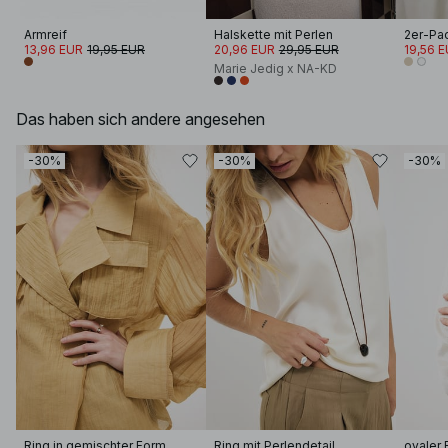
Armreif
Halskette mit Perlen
2er-Pa
13,96 EUR
19,95 EUR
20,96 EUR
29,95 EUR
19,56 
Marie Jedig x NA-KD
Das haben sich andere angesehen
-30%
-30%
-30%
Ring in gemischter Form
Ring mit Perlendetail
ovaler 