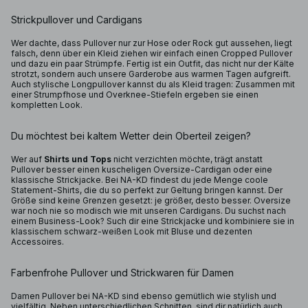
Strickpullover und Cardigans
Wer dachte, dass Pullover nur zur Hose oder Rock gut aussehen, liegt
falsch, denn über ein Kleid ziehen wir einfach einen Cropped Pullover
und dazu ein paar Strümpfe. Fertig ist ein Outfit, das nicht nur der Kälte
strotzt, sondern auch unsere Garderobe aus warmen Tagen aufgreift.
Auch stylische Longpullover kannst du als Kleid tragen: Zusammen mit
einer Strumpfhose und Overknee-Stiefeln ergeben sie einen
kompletten Look.
Du möchtest bei kaltem Wetter dein Oberteil zeigen?
Wer auf
Shirts und Tops
nicht verzichten möchte, trägt anstatt
Pullover besser einen kuscheligen Oversize-Cardigan oder eine
klassische Strickjacke. Bei NA-KD findest du jede Menge coole
Statement-Shirts, die du so perfekt zur Geltung bringen kannst. Der
Größe sind keine Grenzen gesetzt: je größer, desto besser. Oversize
war noch nie so modisch wie mit unseren Cardigans. Du suchst nach
einem Business-Look? Such dir eine Strickjacke und kombiniere sie in
klassischem schwarz-weißen Look mit Bluse und dezenten
Accessoires.
Farbenfrohe Pullover und Strickwaren für Damen
Damen Pullover bei NA-KD sind ebenso gemütlich wie stylish und
vielfältig. Neben unterschiedlichen Schnitten, sind dir natürlich auch