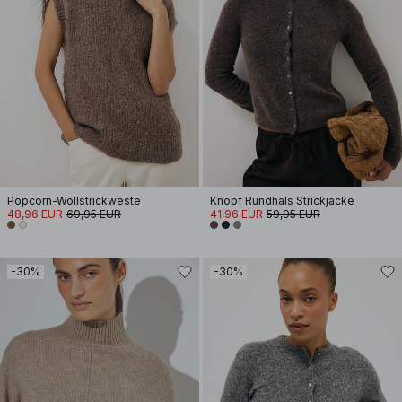
Popcorn-Wollstrickweste
Knopf Rundhals Strickjacke
48,96 EUR
69,95 EUR
41,96 EUR
59,95 EUR
-30%
-30%