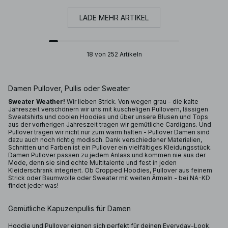
LADE MEHR ARTIKEL
18 von 252 Artikeln
Damen Pullover, Pullis oder Sweater
Sweater Weather!
Wir lieben Strick. Von wegen grau - die kalte
Jahreszeit verschönern wir uns mit kuscheligen Pullovern, lässigen
Sweatshirts und coolen Hoodies und über unsere Blusen und Tops
aus der vorherigen Jahreszeit tragen wir gemütliche Cardigans. Und
Pullover tragen wir nicht nur zum warm halten - Pullover Damen sind
dazu auch noch richtig modisch. Dank verschiedener Materialien,
Schnitten und Farben ist ein Pullover ein vielfältiges Kleidungsstück.
Damen Pullover passen zu jedem Anlass und kommen nie aus der
Mode, denn sie sind echte Multitalente und fest in jeden
Kleiderschrank integriert. Ob Cropped Hoodies, Pullover aus feinem
Strick oder Baumwolle oder Sweater mit weiten Ärmeln - bei NA-KD
findet jeder was!
Gemütliche Kapuzenpullis für Damen
Hoodie und Pullover eignen sich perfekt für deinen Everyday-Look.