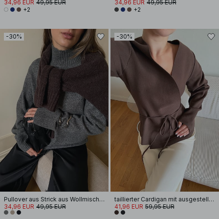
34,96 EUR
49,95 EUR
34,96 EUR
49,95 EUR
+2
+2
-30%
-30%
Pullover aus Strick aus Wollmischung mit Nahtdetail
taillierter Cardigan mit ausgestellten Ärmeln
34,96 EUR
49,95 EUR
41,96 EUR
59,95 EUR