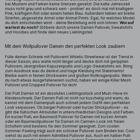
bei Mustern und Farben keine Grenzen gesetzt. Die kalte Jahreszeit
muss nicht grau und schwarz sein - probier' es doch mal mit knalligem
Pink, kräftigem Rot oder einem hellen Blau. Außerdem lieben wir breite
Streifen, abgesetzte Ärmel oder Animal Prints. Egal, für welches Model
du dich entscheiden wirst - deine Bestellung wird sich lohnen.
Worauf
wartest du noch?
Stöbere durch unsere Damen Pullover, Sweatshirts
und Hoodies und finde dein neues Lieblingsteil.
Mit dem Wollpullover Damen den perfekten Look zaubern
Fülle deinen Schrank mit Pullovern! Athletic Streetwear ist der Trend in
dieser Saison, also warte nicht länger und decke dich mit gerippten
Pullovern, übergroßen Kapuzenpullis und Logo-Sweatshirts ein. Bring
zum Ausdruck was du denkst und trage Kleidung mit Statements!
Bleibe warm in feinen Strickwaren und großen Rollkragenpullis. Wenn
du nach etwas Ausgefallenerem suchst, haben wir einige Killer Mesh
Pullover und Cropped Pullover für dich!
Der Pulli Damen ist ein absolutes Lieblingsstück und Must-Have im
Kleiderschrank. Der Damen Pulli ist nicht nur kuschelig und warm, du
kannst mit dem Damenpulli auch schnell jedem Outfit den perfekten
Look verpassen. Ob beiger Pullover oder kurzer Strickpullover – es
gibt die hübschen Allrounder in unterschiedlichen Designs und Farben.
Ein kurzer Pulli, ein Baumwoll Pullover für Damen mit kurzen Ärmeln
oder ein Baumwollpullover für Damen im Carmen-Look mit freien
Schultern sind bestens für den Sommer geeignet. Zum coolen
Sommer-Feeling trägt auch ein schicker Pullover zum Binden bei. Cool
siehst du auch mit einem Admitted Pullover aus. Auch ein halber Pulli