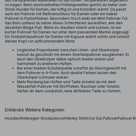
aus transparenten Materialien ist bei hohen Temperaturen angenehm
zu tragen. Beim wechselhaften Frühlingswetter greifst du lieber zum
Strick Hoodie für Damen, der luftig ist und trotzdem wärmt. Da passt
auch ein Pullover mit Reißverschluss für Damen oder ein halber
Pullover in Pastellfarben. Besonders frisch wirkt ein Mint Pullover. Für
das Büro solltest du lieber etwas Schlichteres auswählen, wie den
dezenten Beige Pulli. Wenn es draußen stürmt und schneit, ist ein
kurzer Pullover für Damen nur unter dem passenden Mantel angesagt.
Ein Grobstrickpullover für Damen mit Kapuze wärmt schön und schützt
deinen Kopf vor aufkommendem Wind.
Ungleiche Proportionen zwischen Unter- und Oberkörper
kannst du geschickt mit einem Streifenpullover ausgleichen. Er
lässt den Oberkörper dabei optisch breiter wirken und
harmoniert zu breiteren Hüften.
Bei einer breiten Schulterpartie schaffst du Gleichgewicht mit
dem Pullover in A-Form. Auch dunkle Farben lassen den
Oberkörper schmaler wirken.
Mehr Rundung bei Hüften und Taille erzielst du mit dem
Wasserfall-Pullover mit Stofffalten. Rüschen oder Volants
helfen dir dann zusätzlich, eine definierte Taille zu formen.
Entdecke Weitere Kategorien
Hoodies
Rollkragen Strickpullover
Henley Shirts
Cut Out Pullover
Pullover 