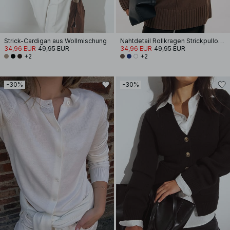
Strick-Cardigan aus Wollmischung
Nahtdetail Rollkragen Strickpullover
34,96 EUR
49,95 EUR
34,96 EUR
49,95 EUR
+2
+2
-30%
-30%