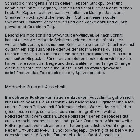
Schnapp dir morgens einfach deinen liebsten Strickpullover und
kombiniere ihn zu Leggings, Booties und Schal für einen gemütlichen
Look. Ein Kapuzenpullover passt vor allem zu lässiger Jeans und
Sneakern - noch sportlicher wird dein Outfit mit einem coolen
Sweatshirt. Schlichte Accessoires und eine Jacke dazu und du bist
gewappnet für deinen Tag.
Besonders modisch sind Off-Shoulder-Pullover. Je nach Schnitt
kannst du entweder beide Schultern zeigen oder du trägst einen
weiten Pullover so, dass nur eine Schulter zu sehen ist. Darunter ziehst
du dann ein Top aus Spitze oder Seidenstoff, welches du lässig
rausschauen lässt. So macht ein einfacher Strickpullover jedes Outfit
zum süßen Hingucker. Für einen verspielten Look lieben wir hier zarte
Farben, wie rosa oder beige und dazu wählen wir auffällige Ohrringe,
einen ausgestellten Rock und Stiefel.
Darf es etwas gewagter
sein?
Ersetze das Top durch ein sexy Spitzenbralette.
Modische Pullis mit Ausschnitt
Ein schöner Rücken kann auch entzücken!
Ausschnitte gehen nicht
nur seitlich oder als V-Ausschnitt - ein besonderes Highlight sind auch
unsere Damen Pullover mit Rückenausschnitt. Wer es dennoch lieber
geschlossen mag, sollte sich durch unsere große Auswahl an
Rollkragenpullovern klicken. Enge Rollkragen sehen besonders gut
aus zu geschlossenen Haaren und großen Ohrringen , während weite
Rollkragenpullover sich am besten für ein gemütliches Outfit eignen.
Neben Off-Shoulder-Pullis und Rollkragenpullovern gibt es bei NA-KD
noch viel mehr - V-Necks, Turtleneck oder U-Boot-Ausschnitte.