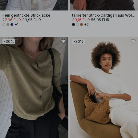
Fein gestrickte Strickjacke
taillierter Strick-Cardigan aus Wollmischung
27,96 EUR
39,95 EUR
39,16 EUR
55,95 EUR
+1
+2
-30%
-30%