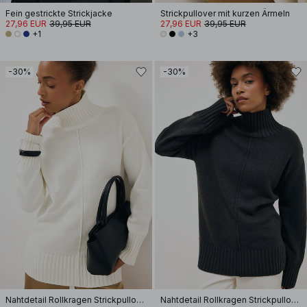
Fein gestrickte Strickjacke
Strickpullover mit kurzen Ärmeln
27,96 EUR
39,95 EUR
27,96 EUR
39,95 EUR
+1
+3
-30%
-30%
Nahtdetail Rollkragen Strickpullover
Nahtdetail Rollkragen Strickpullover