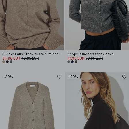
Pullover aus Strick aus Wollmischung mit Nahtdetail
Knopf Rundhals Strickjacke
34,96 EUR
49,95 EUR
41,96 EUR
59,95 EUR
-30%
-30%