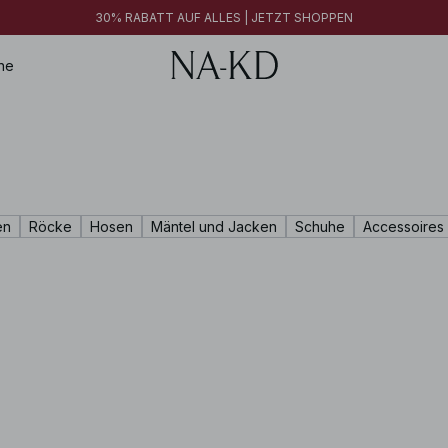
30% RABATT AUF ALLES | JETZT SHOPPEN
30% RABATT AUF ALLES | JETZT SHOPPEN
FINAL SALE | JETZT SHOPPEN
ne
en
Röcke
Hosen
Mäntel und Jacken
Schuhe
Accessoires