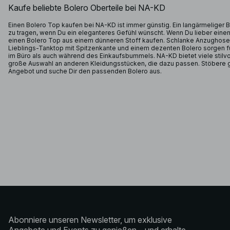
Kaufe beliebte Bolero Oberteile bei NA-KD
Einen Bolero Top kaufen bei NA-KD ist immer günstig. Ein langärmeliger 
zu tragen, wenn Du ein eleganteres Gefühl wünscht. Wenn Du lieber einen
einen Bolero Top aus einem dünneren Stoff kaufen. Schlanke Anzughose
Lieblings-Tanktop mit Spitzenkante und einem dezenten Bolero sorgen für
im Büro als auch während des Einkaufsbummels. NA-KD bietet viele stilv
große Auswahl an anderen Kleidungsstücken, die dazu passen. Stöbere 
Angebot und suche Dir den passenden Bolero aus.
Abonniere unseren Newsletter, um exklusive
Angebote und Events zu genießen – und erhalte