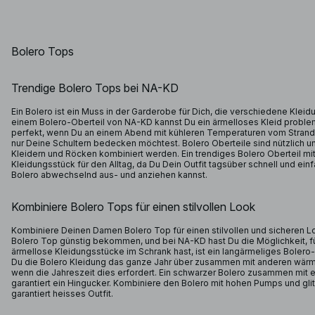
Bolero Tops
Trendige Bolero Tops bei NA-KD
Ein Bolero ist ein Muss in der Garderobe für Dich, die verschiedene Kle
einem Bolero-Oberteil von NA-KD kannst Du ein ärmelloses Kleid proble
perfekt, wenn Du an einem Abend mit kühleren Temperaturen vom Strand
nur Deine Schultern bedecken möchtest. Bolero Oberteile sind nützlich 
Kleidern und Röcken kombiniert werden. Ein trendiges Bolero Oberteil mi
Kleidungsstück für den Alltag, da Du Dein Outfit tagsüber schnell und ei
Bolero abwechselnd aus- und anziehen kannst.
Kombiniere Bolero Tops für einen stilvollen Look
Kombiniere Deinen Damen Bolero Top für einen stilvollen und sicheren L
Bolero Top günstig bekommen, und bei NA-KD hast Du die Möglichkeit, 
ärmellose Kleidungsstücke im Schrank hast, ist ein langärmeliges Bolero-
Du die Bolero Kleidung das ganze Jahr über zusammen mit anderen wär
wenn die Jahreszeit dies erfordert. Ein schwarzer Bolero zusammen mit e
garantiert ein Hingucker. Kombiniere den Bolero mit hohen Pumps und gli
garantiert heisses Outfit.