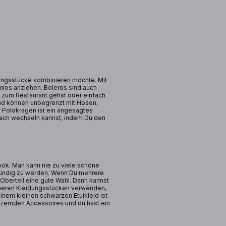
idungsstücke kombinieren möchte. Mit
mlos anziehen. Boleros sind auch
 zum Restaurant gehst oder einfach
und können unbegrenzt mit Hosen,
t Polokragen ist ein angesagtes
nfach wechseln kannst, indem Du den
ook. Man kann nie zu viele schöne
fündig zu werden. Wenn Du mehrere
Oberteil eine gute Wahl. Dann kannst
meren Kleidungsstücken verwenden,
inem kleinen schwarzen Etuikleid ist
tzernden Accessoires und du hast ein