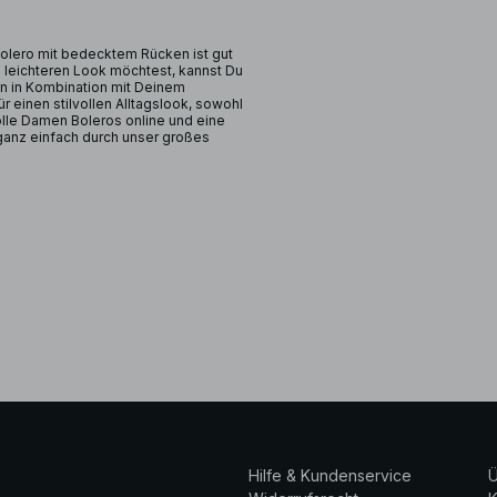
Bolero mit bedecktem Rücken ist gut
 leichteren Look möchtest, kannst Du
n in Kombination mit Deinem
 einen stilvollen Alltagslook, sowohl
olle Damen Boleros online und eine
ganz einfach durch unser großes
Hilfe & Kundenservice
Ü