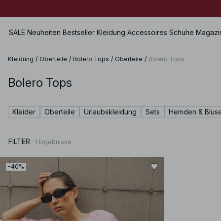
SALE
Neuheiten
Bestseller
Kleidung
Accessoires
Schuhe
Magazi
Kleidung
/
Oberteile
/
Bolero Tops
/
Oberteile
/
Bolero Tops
Bolero Tops
Alle anzeigen
Alle anzeigen
Alle anzeigen
Jeans
SALE
Taschen
Flache Schuhe
Röcke
Kleider
Oberteile
Urlaubskleidung
Sets
Hemden & Blus
Kleider
Schmuck
Schuhe mit Absatz
Shorts
Oberteile
Sonnenbrillen
Lederschuhe
Bademoden
FILTER
1
Ergebnisse
Pullover
Gürtel
Stiefel
Unterwäsche
Kapuzenpullover & Pullover
Schals & Tücher
Sets
-40%
Hemden & Blusen
Hüte & Mützen
Premium Selection
Mäntel & Jacken
Haarschmuck
Kommt bald
Blazer
Handschuhe
Hosen