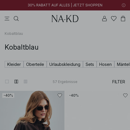
30% RABATT AUF ALLES | JETZT SHOPPEN
longsleeves
kleider
tops
braun
hosen
Kobaltblau
Kobaltblau
Kleider
Oberteile
Urlaubskleidung
Sets
Hosen
Mäntel
FILTER
57
Ergebnisse
-40%
-40%