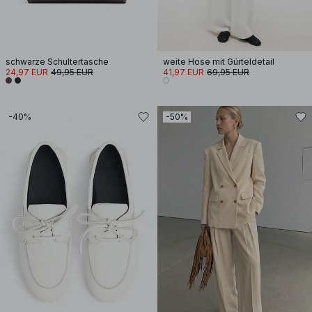
schwarze Schultertasche
weite Hose mit Gürteldetail
24,97 EUR
49,95 EUR
41,97 EUR
69,95 EUR
-40%
-50%