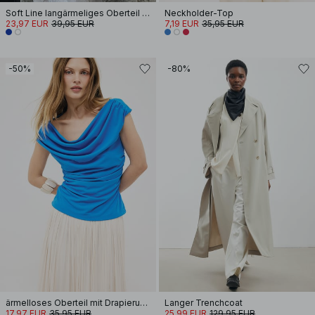
Soft Line langärmeliges Oberteil mit Stehkragen
Neckholder-Top
23,97 EUR
39,95 EUR
7,19 EUR
35,95 EUR
-50%
-80%
ärmelloses Oberteil mit Drapierung vorne
Langer Trenchcoat
17,97 EUR
35,95 EUR
25,99 EUR
129,95 EUR